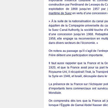
importante influence culturelle et comme
construction par Ferdinand de Lesseps du C
exploitation de 1868 jusqu’en 1957 par
maritime de Suez
en vertu d’une concession 
« À la suite de la nationalisation du canal 
égyptien de la Compagnie universelle du can
la Suez Canal Authority, la société touche d’
d’une concession jusqu’en 1968. Rebapti
1958, elle engage sa reconversion en multipl
dans divers secteurs de l’économie. »
On notera au passage qu’il s’agit de l’entre
Frère détient une participation importante.
Il faut aussi rappeler que la France et la 
1920, et que la France avait pour sa part hé
Royaume-Uni, il récupérait l’Irak, la Transjo
la Syrie en 1946, et Israël, découpée dans le 
La présence de la France sur l’échiquier po
d’importants liens commerciaux ont survéc
Mondiale.
On comprendra dès lors que la France ait jo
lorsque l’Égypte de Gamal Abdel Nasser décid