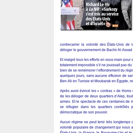
contrecarrer la volonté des États-Unis de 
déloger le gouvernement de Bachir Al-Assad 
Et malgré tous les efforts en sous-main pour d
totalement impossible s’il ne jouissait pas du
bien de se remémorer l’effondrement du régi
quelques jours, sans aucune effusion de san
Ben-Ali en Tunisie et Moubarak en Égypte, re
Après avoir évincé les « contras » de Homs 
de les déloger de deux quartiers d’Alep, tou
armes. Et le spectacle de ces centaines de mi
se réfugier dans les quartiers contrôlés
démocratique de son pouvoir.
Aucun régime ne peut tenir très longtemps co
volonté populaire de changement qui nous 
États-Unis, la France, le Royaume-Uni et 