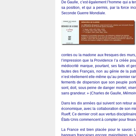
De Gaulle, c’est également l’homme qui a ten
sa position, et qui a permis, par la force i
Seconde Guerre Mondiale.
contes ou la madone aux fresques des murs, 
l’impression que la Providence l’a créée po
médiocrité marque, pourtant, ses faits et g
fautes des Français, non au génie de la patr
n’est réellement elle-même qu’au premier ran
ferments de dispersion que son peuple porte 
sont, doit, sous peine de danger mortel, viser
sans grandeur. » (Charles de Gaulle,
Mémoire
Dans les dix années qui suivent son retour au
économique, avec la collaboration de son min
Rueff, Ce dernier croit aux vertus disciplinair
États-Unis commencent à compter pour financ
La France est bien placée pour le savoir.
banques françaises encore majoritaires au 