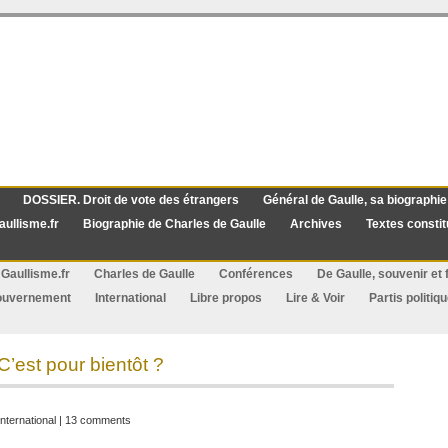
DOSSIER. Droit de vote des étrangers
Général de Gaulle, sa biographie
aullisme.fr
Biographie de Charles de Gaulle
Archives
Textes constit
Gaullisme.fr
Charles de Gaulle
Conférences
De Gaulle, souvenir et f
ouvernement
International
Libre propos
Lire & Voir
Partis politiq
’est pour bientôt ?
International
|
13 comments