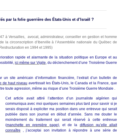
s par la folie guerrière des États-Unis et d’Israël ?
1947 à Versailles, avocat, administrateur, conseiller en gestion et homme
 de la circonscription d’Iberville à l’Assemblée nationale du Québec de
 Restructuration en 1994 et 1995)
rioration rapide et alarmante de la situation politique en Europe et au
sibilité,
ici même sur Vigile
, du déclenchement d’une Troisième Guerre
r un site américain d’information financière, l’extrait d’un bulletin de
re de haut niveau
avertissait les États-Unis, le Canada et la France, que
ontre toute agression, même au risque d’une Troisième Guerre Mondiale .
Cet article avait attiré l’attention d’un journaliste algérien qui
communiqua avec moi quelques semaines plus tard pour savoir si je
serais disposé à expliciter ma position dans une entrevue qui serait
publiée dans son journal en début d’année. Sans me douter le
moindrement du traitement qui serait réservé à cette entrevue
(
manchette en première page
), et de la
diffusion qu’elle allait
connaître
, j’acceptai son invitation à répondre à une série de