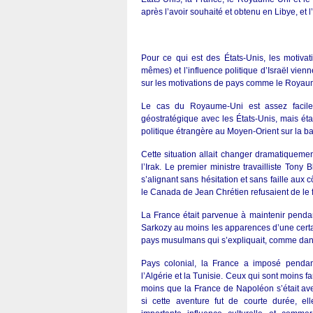
après l’avoir souhaité et obtenu en Libye, et l
Pour ce qui est des États-Unis, les motivat
mêmes) et l’influence politique d’Israël vienn
sur les motivations de pays comme le Royaum
Le cas du Royaume-Uni est assez facile 
géostratégique avec les États-Unis, mais ét
politique étrangère au Moyen-Orient sur la b
Cette situation allait changer dramatiqueme
l’Irak. Le premier ministre travailliste Ton
s’alignant sans hésitation et sans faille aux
le Canada de Jean Chrétien refusaient de le f
La France était parvenue à maintenir pendan
Sarkozy au moins les apparences d’une certa
pays musulmans qui s’expliquait, comme dans 
Pays colonial, la France a imposé pendan
l’Algérie et la Tunisie. Ceux qui sont moins f
moins que la France de Napoléon s’était a
si cette aventure fut de courte durée, e