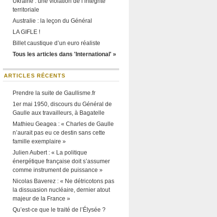
Ukraine : une violation de l’intégrité
territoriale
Australie : la leçon du Général
LA GIFLE !
Billet caustique d’un euro réaliste
Tous les articles dans 'International' »
ARTICLES RÉCENTS
Prendre la suite de Gaullisme.fr
1er mai 1950, discours du Général de
Gaulle aux travailleurs, à Bagatelle
Mathieu Geagea : « Charles de Gaulle
n’aurait pas eu ce destin sans cette
famille exemplaire »
Julien Aubert : « La politique
énergétique française doit s’assumer
comme instrument de puissance »
Nicolas Baverez : « Ne détricotons pas
la dissuasion nucléaire, dernier atout
majeur de la France »
Qu’est-ce que le traité de l’Élysée ?