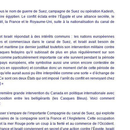
sous le nom de guerre de Suez, campagne de Suez ou opération Kadesh,
re égyptien. Le conflit éclata entre l’Égypte et une alliance secrète, le
aël, la France et le Royaume-Uni, suite à la nationalisation du canal de
et Israël répondait à des intérêts communs : les nations européennes
ues et commerciaux dans le canal de Suez, et Israël avait besoin de
 maritime (ce dernier justifiait toutefois son intervention militaire contre
ques fedayins qu’il subissait de plus en plus régulièrement sur son
ée comme particulièrement importante car elle survient pendant la période
s pays européens, elle symbolise aussi une union encore contestée de
locs en opposition) et constitue donc un moment clef de cette période de
le qu’elle aurait aussi pu être interprétée comme une sorte « d’échange de
e sont ces deux États qui ont imposé l’arrêt du conflit en renvoyant chez
] »
a première grande intervention du Canada en politique internationale avec
position entre les belligérants (les Casques Bleus). Voici comment
:
Nasser s’empare de l’importante Compagnie du canal de Suez, qui exploite
naires de la compagnie sont la France et l’Angleterre. Cette occupation
et la mer Rouge porte un coup à la fierté et au commerce de l’Occident.
rance et Israël conviennent en secret d’une action contre l’Égypte. Israël