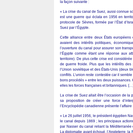
la façon suivante :
« La crise du canal de Suez, aussi connue 
est une guerre qui éclata en 1956 en territoi
protocole de Sèvres, formée par l’État d’Isr
Suez par l’Égypte.
Cette alliance entre deux États européens 
avaient des intérêts politiques, économiq
l’ouverture du canal pour assurer son transport
l’Égypte comme étant une réponse aux atta
territoire). De plus cette crise est considér
de guerre froide. Plus que les intérêts de
l’Union soviétique et des États-Unis (deux b
conflits. L’union reste contestée car il semb
bons procédés » entre les deux puissances. C
elles les forces françaises et britanniques. […
La crise de Suez allait être l’occasion de l
sa proposition de créer une force d’inter
l’Encyclopédie canadienne présente l’affaire 
« Le 26 juillet 1956, le président égyptien 
le canal depuis 1869 ; les principaux action
par Nasser du canal reliant la Méditerranée 
La diplomatie ayant échoué, l’Angleterre, la F