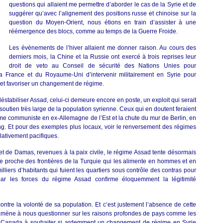
questions qui allaient me permettre d’aborder le cas de la Syrie et de
suggérer qu’avec l’alignement des positions russe et chinoise sur la
question du Moyen-Orient, nous étions en train d’assister à une
réémergence des blocs, comme au temps de la Guerre Froide.
Les évènements de l’hiver allaient me donner raison. Au cours des
derniers mois, la Chine et la Russie ont exercé à trois reprises leur
droit de veto au Conseil de sécurité des Nations Unies pour
la France et du Royaume-Uni d’intervenir militairement en Syrie pour
et favoriser un changement de régime.
éstabiliser Assad, celui-ci demeure encore en poste, un exploit qui serait
 soutien très large de la population syrienne. Ceux qui en doutent feraient
me communiste en ex-Allemagne de l’Est et la chute du mur de Berlin, en
g. Et pour des exemples plus locaux, voir le renversement des régimes
lativement pacifiques.
et de Damas, revenues à la paix civile, le régime Assad tente désormais
te proche des frontières de la Turquie qui les alimente en hommes et en
lliers d’habitants qui fuient les quartiers sous contrôle des contras pour
 par les forces du régime Assad confirme éloquemment la légitimité
ntre la volonté de sa population. Et c’est justement l’absence de cette
amène à nous questionner sur les raisons profondes de pays comme les
le Canada à souhaiter si ardemment un changement de régime en Syrie