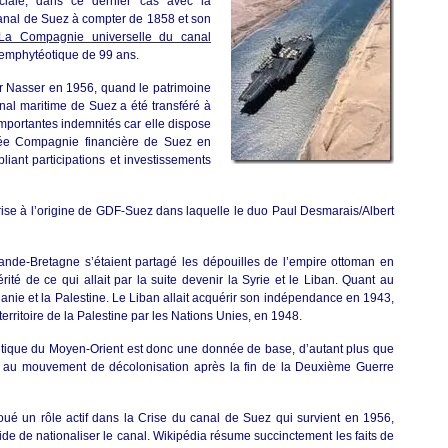
rciale, dans ce dernier cas avec la
anal de Suez à compter de 1858 et son
La Compagnie universelle du canal
emphytéotique de 99 ans.
par Nasser en 1956, quand le patrimoine
al maritime de Suez a été transféré à
importantes indemnités car elle dispose
sée Compagnie financière de Suez en
iant participations et investissements
prise à l’origine de GDF-Suez dans laquelle le duo Paul Desmarais/Albert
Grande-Bretagne s’étaient partagé les dépouilles de l’empire ottoman en
rité de ce qui allait par la suite devenir la Syrie et le Liban. Quant au
rdanie et la Palestine. Le Liban allait acquérir son indépendance en 1943,
territoire de la Palestine par les Nations Unies, en 1948.
litique du Moyen-Orient est donc une donnée de base, d’autant plus que
u au mouvement de décolonisation après la fin de la Deuxième Guerre
ué un rôle actif dans la Crise du canal de Suez qui survient en 1956,
e de nationaliser le canal. Wikipédia résume succinctement les faits de