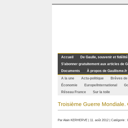
Accueil
De Gaulle, souvenir et fidélité
S’abonner gratuitement aux articles de G
Documents
À propos de Gaullisme.fr
A la une
Actu-politique
Brèves de 
Économie
Europe/International
G
Réseau France
Sur la toile
Troisième Guerre Mondiale. C
Par
Alain KERHERVE
| 11. août 2012 | Catégorie :