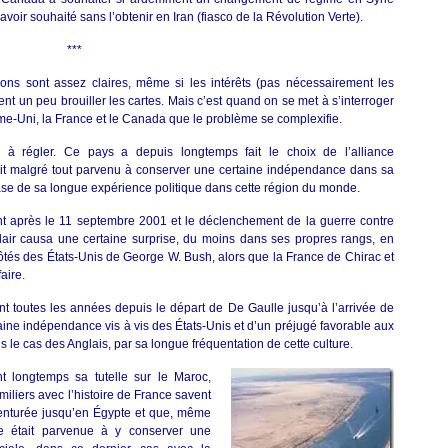
’avoir souhaité sans l’obtenir en Iran (fiasco de la Révolution Verte).
***
ions sont assez claires, même si les intérêts (pas nécessairement les
ent un peu brouiller les cartes. Mais c’est quand on se met à s’interroger
e-Uni, la France et le Canada que le problème se complexifie.
à régler. Ce pays a depuis longtemps fait le choix de l’alliance
ait malgré tout parvenu à conserver une certaine indépendance dans sa
ase de sa longue expérience politique dans cette région du monde.
nt après le 11 septembre 2001 et le déclenchement de la guerre contre
y Blair causa une certaine surprise, du moins dans ses propres rangs, en
 côtés des États-Unis de George W. Bush, alors que la France de Chirac et
aire.
t toutes les années depuis le départ de De Gaulle jusqu’à l’arrivée de
ine indépendance vis à vis des États-Unis et d’un préjugé favorable aux
le cas des Anglais, par sa longue fréquentation de cette culture.
t longtemps sa tutelle sur le Maroc,
amiliers avec l’histoire de France savent
venturée jusqu’en Égypte et que, même
lle était parvenue à y conserver une