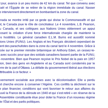
eul jour, avance à un peu moins de 42 km du canal. Tel que convenu avec
sraël et l’Égypte de se retirer de la région immédiate du canal. Nasser
nce interviennent directement en bombardant la zone du canal.
nada se montre irrité par ce geste qui divise le Commonwealth et qui
nt, le Canada joue le rôle de conciliateur. Le 4 novembre, L.B. Pearson,
s du Canada, et ses collègues aux Nations Unies obtiennent un appui
sant la création d’une force internationale chargée de maintenir la
es hostilités. Le général canadien E.L.M. Burns est aussitôt nommé
ons Unies (FUNU). Les Anglais et les Français décident cependant de
guent des parachutistes dans la zone du canal tard le 4 novembre. Grâce à
cée sur le premier ministre britannique sir Anthony Eden, un cessez-le-
t avec succès pour que des soldats canadiens fassent partie de la FUNU,
 mi-novembre. Bien que Pearson reçoive le Prix Nobel de la paix en 1957
tion, bien des gens en Angleterre et au Canada sont consternés par le
re de la part d’Ottawa. La défaite du gouvernement libéral aux élections
tribuable à ce facteur. »
vernement socialiste aux prises avec la décolonisation. Elle a perdu
et cherche encore à conserver l’Algérie. Ces conflits la déchirent sur le
e plan financier, conditions qui vont favoriser le retour aux affaires du
vé la France de la déroute en 1940 et qui s’est retiré « en réserve de la
Assemblée constituante élue pour doter la France d’un nouveau régime
e l’État et des partis politiques.