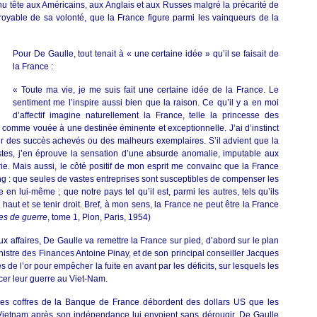
u tête aux Américains, aux Anglais et aux Russes malgré la précarité de
ncroyable de sa volonté, que la France figure parmi les vainqueurs de la
Pour De Gaulle, tout tenait à « une certaine idée » qu’il se faisait de
la France :
« Toute ma vie, je me suis fait une certaine idée de la France. Le
sentiment me l’inspire aussi bien que la raison. Ce qu’il y a en moi
d’affectif imagine naturellement la France, telle la princesse des
comme vouée à une destinée éminente et exceptionnelle. J’ai d’instinct
ur des succès achevés ou des malheurs exemplaires. S’il advient que la
estes, j’en éprouve la sensation d’une absurde anomalie, imputable aux
ie. Mais aussi, le côté positif de mon esprit me convainc que la France
g : que seules de vastes entreprises sont susceptibles de compenser les
en lui-même ; que notre pays tel qu’il est, parmi les autres, tels qu’ils
 haut et se tenir droit. Bref, à mon sens, la France ne peut être la France
s de guerre
, tome 1, Plon, Paris, 1954)
x affaires, De Gaulle va remettre la France sur pied, d’abord sur le plan
istre des Finances Antoine Pinay, et de son principal conseiller Jacques
es de l’or pour empêcher la fuite en avant par les déficits, sur lesquels les
er leur guerre au Viet-Nam.
 Les coffres de la Banque de France débordent des dollars US que les
Vietnam après son indépendance lui envoient sans dérougir. De Gaulle