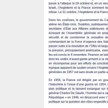
passe à l’attaque le 29 octobre et, en un s
Israël, l’Angleterre et la France somment I
refuse. Le 31 octobre, l’Angleterre et la Fra
Dans les coulisses, le gouvernement du Ca
aliène les États-Unis. Toutefois, publiqueme
secrétaire d’État aux Affaires extérieure
écrasant de l’Assemblée générale en propo
sécurité et de coordonner la cessation d
commandant de la Force d’urgence des Nati
passer outre à la résolution de l’ONU et lar
la pression, principalement américaine, exer
feu est conclu le 6 novembre. Pearson se ba
dont les unités d’avant-garde arrivent à la
en récompense pour ses efforts de concilia
manque apparent de soutien envers l’Angleter
générales de 1957 est sans doute en partie at
En 1956, la France est dirigée par un gou
l’Indochine à l’issue d’une guerre en 1954, 
plan politique et la laissent exsangue sur l
général Charles De Gaulle, l’homme qui a sau
République » en 1946, en désaccord avec l’
politique sur la question des rôles respectifs d