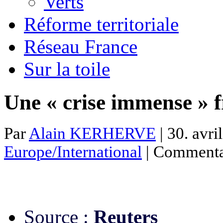
Verts
Réforme territoriale
Réseau France
Sur la toile
Une « crise immense » 
Par
Alain KERHERVE
| 30. avri
Europe/International
|
Commentai
Source :
Reuters