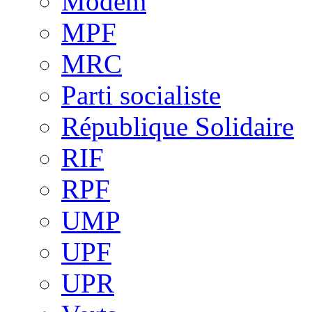
Modem
MPF
MRC
Parti socialiste
République Solidaire
RIF
RPF
UMP
UPF
UPR