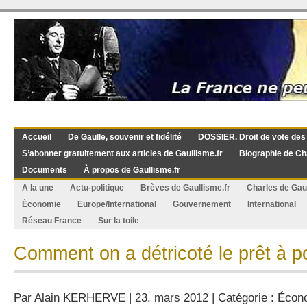
Accueil
De Gaulle, souvenir et fidélité
DOSSIER. Droit de vote des
S’abonner gratuitement aux articles de Gaullisme.fr
Biographie de Ch
Documents
À propos de Gaullisme.fr
A la une
Actu-politique
Brèves de Gaullisme.fr
Charles de Gau
Économie
Europe/International
Gouvernement
International
Réseau France
Sur la toile
Comment on a détricoté le prêt à po
Par
Alain KERHERVE
| 23. mars 2012 | Catégorie :
Écon