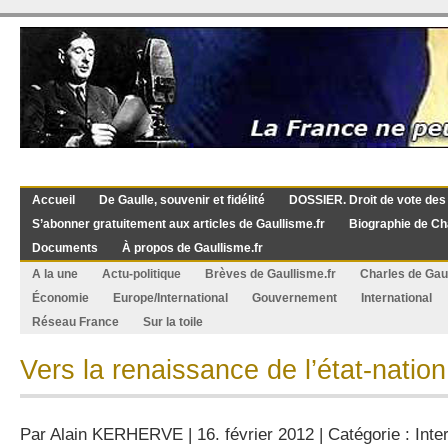
Accueil
De Gaulle, souvenir et fidélité
DOSSIER. Droit de vote des
S’abonner gratuitement aux articles de Gaullisme.fr
Biographie de Ch
Documents
À propos de Gaullisme.fr
A la une
Actu-politique
Brèves de Gaullisme.fr
Charles de Gau
Économie
Europe/International
Gouvernement
International
Réseau France
Sur la toile
Vers la renaissance de l’état-nation
Par
Alain KERHERVE
| 16. février 2012 | Catégorie :
Inte