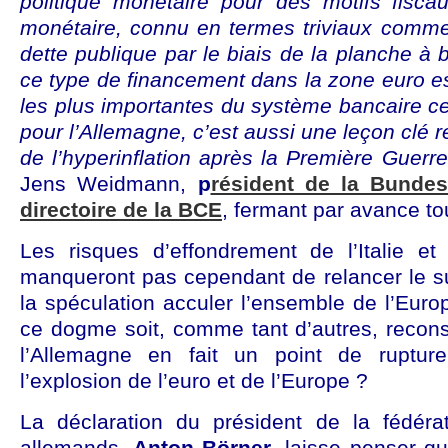
politique monétaire pour des motifs fisca
monétaire, connu en termes triviaux comme
dette publique par le biais de la planche à bi
ce type de financement dans la zone euro es
les plus importantes du système bancaire ce
pour l’Allemagne, c’est aussi une leçon clé 
de l’hyperinflation après la Première Guerr
Jens Weidmann,
p
résident de la Bunde
directoire de la BCE
, fermant par avance to
Les risques d’effondrement de l’Italie e
manqueront pas cependant de relancer le suje
la spéculation acculer l’ensemble de l’Euro
ce dogme soit, comme tant d’autres, reconsi
l’Allemagne en fait un point de ruptur
l’explosion de l’euro et de l’Europe ?
La déclaration du président de la fédéra
allemands,
Anton Börner
,
laisse penser que