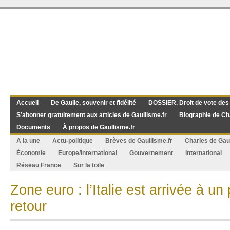
Accueil
De Gaulle, souvenir et fidélité
DOSSIER. Droit de vote des
S’abonner gratuitement aux articles de Gaullisme.fr
Biographie de Ch
Documents
À propos de Gaullisme.fr
A la une
Actu-politique
Brèves de Gaullisme.fr
Charles de Gau
Économie
Europe/International
Gouvernement
International
Réseau France
Sur la toile
Zone euro : l’Italie est arrivée à un
retour