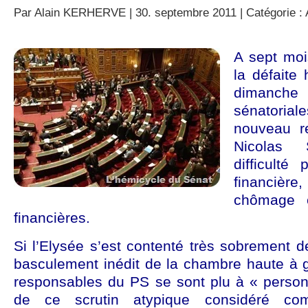
Par
Alain KERHERVE
| 30. septembre 2011 | Catégorie :
A sept mois
la défaite 
dimanche
sénatori
nouveau re
Nicolas 
difficulté
financiè
chômage et
financières.
Si l’Elysée s’est contenté très sobrement 
basculement inédit de la chambre haute à g
responsables du PS se sont plu à « personn
de ce scrutin atypique considéré c