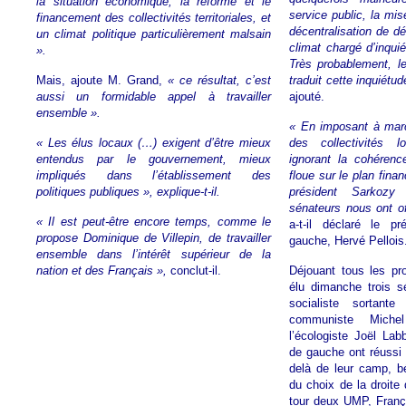
la situation économique, la réforme et le
service public, la mi
financement des collectivités territoriales, et
décentralisation de 
un climat politique particulièrement malsain
climat chargé d’inqui
».
Très probablement, l
Mais, ajoute M. Grand,
« ce résultat, c’est
traduit cette inquiétu
aussi un formidable appel à travailler
ajouté.
ensemble ».
« En imposant à mar
« Les élus locaux (…) exigent d’être mieux
des collectivités 
entendus par le gouvernement, mieux
ignorant la cohéren
impliqués dans l’établissement des
floue sur le plan financ
politiques publiques », explique-t-il.
président Sarkoz
sénateurs nous ont of
« Il est peut-être encore temps, comme le
a-t-il déclaré le p
propose Dominique de Villepin, de travailler
gauche, Hervé Pellois
ensemble dans l’intérêt supérieur de la
nation et des Français »,
conclut-il.
Déjouant tous les pr
élu dimanche trois s
socialiste sortant
communiste Miche
l’écologiste Joël Lab
de gauche ont réussi à
delà de leur camp, b
du choix de la droite
tour deux UMP, Franç