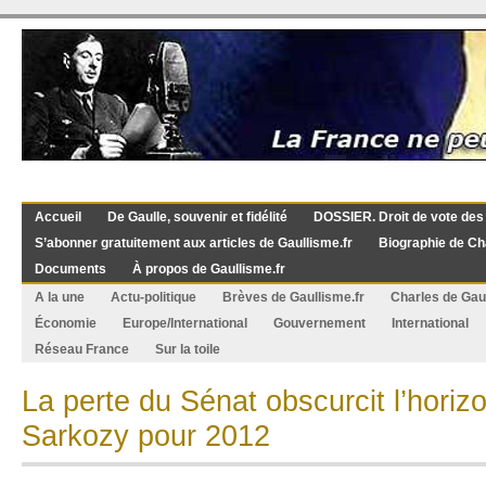
Accueil
De Gaulle, souvenir et fidélité
DOSSIER. Droit de vote des
S’abonner gratuitement aux articles de Gaullisme.fr
Biographie de Ch
Documents
À propos de Gaullisme.fr
A la une
Actu-politique
Brèves de Gaullisme.fr
Charles de Gau
Économie
Europe/International
Gouvernement
International
Réseau France
Sur la toile
La perte du Sénat obscurcit l’horiz
Sarkozy pour 2012