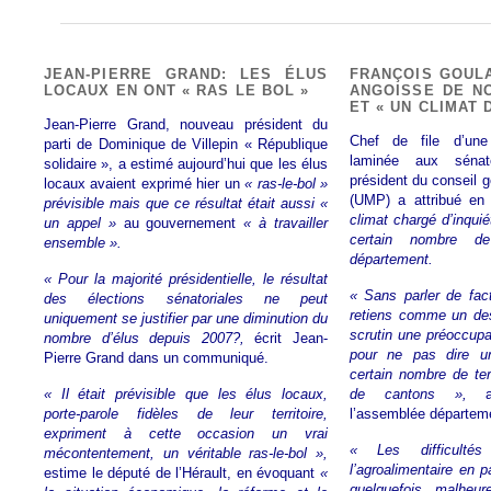
JEAN-PIERRE GRAND: LES ÉLUS
FRANÇOIS GOULA
LOCAUX EN ONT « RAS LE BOL »
ANGOISSE DE NO
ET « UN CLIMAT 
Jean-Pierre Grand, nouveau président du
Chef de file d’une
parti de Dominique de Villepin « République
laminée aux sénat
solidaire », a estimé aujourd’hui que les élus
président du conseil 
locaux avaient exprimé hier un
« ras-le-bol »
(UMP) a attribué en
prévisible mais que ce résultat était aussi «
climat chargé d’inqui
un appel »
au gouvernement
« à travailler
certain nombre de
ensemble ».
département.
« Pour la majorité présidentielle, le résultat
« Sans parler de fac
des élections sénatoriales ne peut
retiens comme un de
uniquement se justifier par une diminution du
scrutin une préoccupa
nombre d’élus depuis 2007?,
écrit Jean-
pour ne pas dire u
Pierre Grand dans un communiqué.
certain nombre de te
« Il était prévisible que les élus locaux,
de cantons »,
a-
porte-parole fidèles de leur territoire,
l’assemblée départem
expriment à cette occasion un vrai
« Les difficulté
mécontentement, un véritable ras-le-bol »,
l’agroalimentaire en p
estime le député de l’Hérault, en évoquant
«
quelquefois malheu