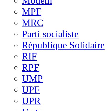
Modem
MPF
MRC
Parti socialiste
République Solidaire
RIF
RPF
UMP
UPF
UPR