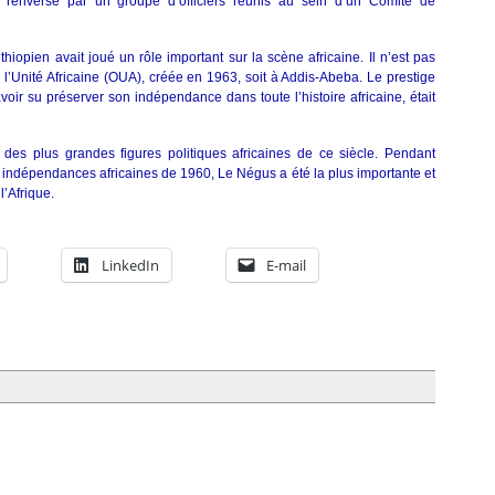
fut renversé par un groupe d’officiers réunis au sein d’un Comité de
iopien avait joué un rôle important sur la scène africaine. Il n’est pas
 l’Unité Africaine (OUA), créée en 1963, soit à Addis-Abeba. Le prestige
voir su préserver son indépendance dans toute l’histoire africaine, était
 des plus grandes figures politiques africaines de ce siècle. Pendant
 indépendances africaines de 1960, Le Négus a été la plus importante et
l’Afrique.
LinkedIn
E-mail