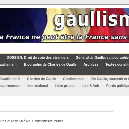
DOSSIER. Droit de vote des étrangers
Général de Gaulle, sa biographie
aullisme.fr
Biographie de Charles de Gaulle
Archives
Textes constit
Gaullisme.fr
Charles de Gaulle
Conférences
De Gaulle, souvenir et f
ouvernement
International
Libre propos
Lire & Voir
Partis politiq
sur
:
De Gaulle de 58 à 69
|
Commentaires fermés
Haïlé