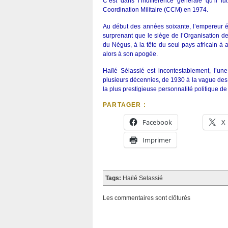
C’est dans l’indifférence générale qu’il 
Coordination Militaire (CCM) en 1974.
Au début des années soixante, l’empereur éth
surprenant que le siège de l’Organisation de
du Négus, à la tête du seul pays africain à a
alors à son apogée.
Haïlé Sélassié est incontestablement, l’une
plusieurs décennies, de 1930 à la vague des
la plus prestigieuse personnalité politique de 
PARTAGER :
Facebook
X
Imprimer
Tags:
Haïlé Selassié
Les commentaires sont clôturés