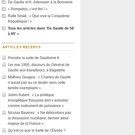
De Gaulle et K. Adenauer à la Boisserie
« Pompidou, c’est fini ! »
Rafik Smati : « Que vive la Cinquième
République ! »
Tous les articles dans 'De Gaulle de 58
à 69' »
ARTICLES RÉCENTS
Prendre la suite de Gaullisme.fr
1er mai 1950, discours du Général de
Gaulle aux travailleurs, à Bagatelle
Mathieu Geagea : « Charles de Gaulle
n’aurait pas eu ce destin sans cette
famille exemplaire »
Julien Aubert : « La politique
énergétique française doit s’assumer
comme instrument de puissance »
Nicolas Baverez : « Ne détricotons pas
la dissuasion nucléaire, dernier atout
majeur de la France »
Qu’est-ce que le traité de l’Élysée ?