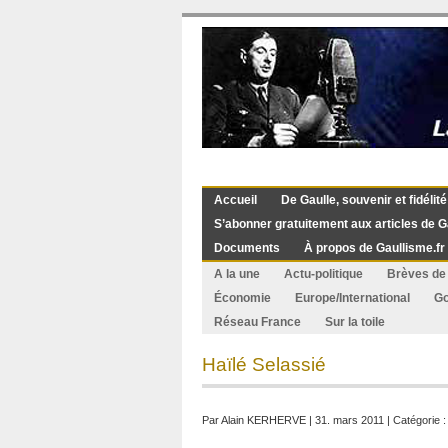
Accueil
De Gaulle, souvenir et fidélité
S’abonner gratuitement aux articles de G
Documents
À propos de Gaullisme.fr
A la une
Actu-politique
Brèves de 
Économie
Europe/International
G
Réseau France
Sur la toile
Haïlé Selassié
Par
Alain KERHERVE
| 31. mars 2011 | Catégorie 