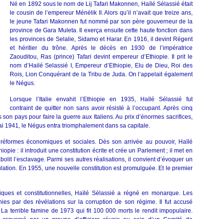
Né en 1892 sous le nom de Lij Tafari Makonnen, Haïlé Sélassié était
Selassié
le cousin de l’empereur Ménélik II. Alors qu’il n’avait que treize ans,
le jeune Tafari Makonnen fut nommé par son père gouverneur de la
province de Gara Muleta. Il exerça ensuite cette haute fonction dans
les provinces de Selalie, Sidamo et Harar. En 1916, il devint Régent
et héritier du trône. Après le décès en 1930 de l’impératrice
Zaouditou, Ras (prince) Tafari devint empereur d’Ethiopie. Il prit le
nom d’Hailé Selassié I, Empereur d’Ethiopie, Elu de Dieu, Roi des
Rois, Lion Conquérant de la Tribu de Juda. On l’appelait également
le Négus.
Lorsque l’Italie envahit l’Ethiopie en 1935, Haïlé Sélassié fut
contraint de quitter non sans avoir résisté à l’occupant. Après cinq
son pays pour faire la guerre aux Italiens. Au prix d’énormes sacrifices,
mai 1941, le Négus entra triomphalement dans sa capitale.
éformes économiques et sociales. Dès son arrivée au pouvoir, Haïlé
opie : il introduit une constitution écrite et crée un Parlement ; il met en
olit l’esclavage. Parmi ses autres réalisations, il convient d’évoquer un
ation. En 1955, une nouvelle constitution est promulguée. Et le premier
iques et constitutionnelles, Haïlé Sélassié a régné en monarque. Les
es par des révélations sur la corruption de son régime. Il fut accusé
La terrible famine de 1973 qui fit 100 000 morts le rendit impopulaire.