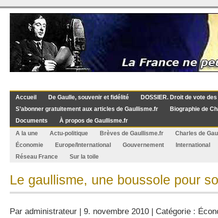
Accueil
De Gaulle, souvenir et fidélité
DOSSIER. Droit de vote des
S’abonner gratuitement aux articles de Gaullisme.fr
Biographie de Ch
Documents
À propos de Gaullisme.fr
A la une
Actu-politique
Brèves de Gaullisme.fr
Charles de Gau
Économie
Europe/International
Gouvernement
International
Réseau France
Sur la toile
Le gaullisme, une boussole pour sort
Par
administrateur
| 9. novembre 2010 | Catégorie :
Écon