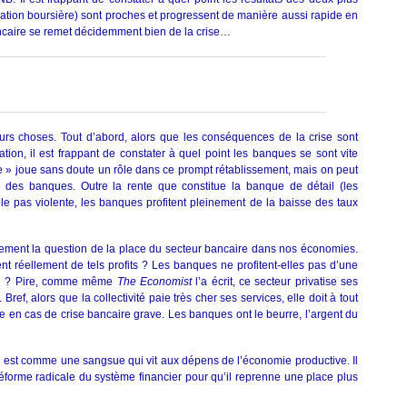
ation boursière) sont proches et progressent de manière aussi rapide en
ncaire se remet décidemment bien de la crise…
urs choses. Tout d’abord, alors que les conséquences de la crise sont
on, il est frappant de constater à quel point les banques se sont vite
ive » joue sans doute un rôle dans ce prompt rétablissement, mais on peut
l des banques. Outre la rente que constitue la banque de détail (les
 pas violente, les banques profitent pleinement de la baisse des taux
imement la question de la place du secteur bancaire dans nos économies.
ient réellement de tels profits ? Les banques ne profitent-elles pas d’une
le ? Pire, comme même
The Economist
l’a écrit, ce secteur privatise ses
 Bref, alors que la collectivité paie très cher ses services, elle doit à tout
e en cas de crise bancaire grave. Les banques ont le beurre, l’argent du
e est comme une sangsue qui vit aux dépens de l’économie productive. Il
éforme radicale du système financier pour qu’il reprenne une place plus