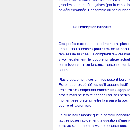
grandes banques Françaises (par la capitalis
ce début d’année. L’ensemble du secteur ba
De l’exception bancaire
Ces profits exceptionnels démontrent plusie
encore douloureuses pour 90% de la populati
remises de la crise. La comptabilité « créat
y voir également le double privilège actue
commissions…), où la concurrence ne semble
courts…
Plus globalement, ces chiffres posent légit
Est-ce que les bénéfices qu’il apporte justif
rente en se comportant comme un oligopo
profits mais peut faire nationaliser ses pertes.
moment être prête à mettre la main à la poch
beurre et la crémière !
La crise nous montre que le secteur bancair
faut se poser rapidement la question d’une r
juste au sein de notre système économique.