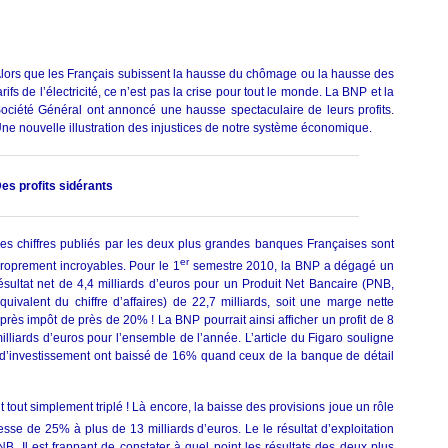
la
reprise…
pour
les
lors que les Français subissent la hausse du chômage ou la hausse des
banques
arifs de l’électricité, ce n’est pas la crise pour tout le monde. La BNP et la
ociété Général ont annoncé une hausse spectaculaire de leurs profits.
ne nouvelle illustration des injustices de notre système économique.
es profits sidérants
es chiffres publiés par les deux plus grandes banques Françaises sont
er
roprement incroyables. Pour le 1
semestre 2010, la BNP a dégagé un
ésultat net de 4,4 milliards d’euros pour un Produit Net Bancaire (PNB,
quivalent du chiffre d’affaires) de 22,7 milliards, soit une marge nette
près impôt de près de 20% ! La BNP pourrait ainsi afficher un profit de 8
illiards d’euros pour l’ensemble de l’année. L’article du Figaro souligne
 d’investissement ont baissé de 16% quand ceux de la banque de détail
t tout simplement triplé ! Là encore, la baisse des provisions joue un rôle
se de 25% à plus de 13 milliards d’euros. Le le résultat d’exploitation
NB. Il est frappant de constater à quel point les résultats des deux plus