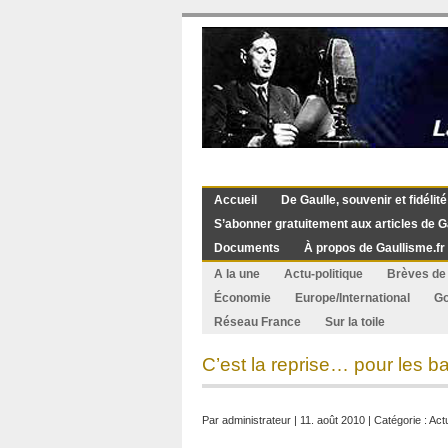
Accueil
De Gaulle, souvenir et fidélité
S’abonner gratuitement aux articles de G
Documents
À propos de Gaullisme.fr
A la une
Actu-politique
Brèves de 
Économie
Europe/International
G
Réseau France
Sur la toile
C’est la reprise… pour les 
Par
administrateur
| 11. août 2010 | Catégorie :
Actu