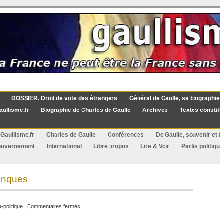
DOSSIER. Droit de vote des étrangers
Général de Gaulle, sa biographie
aullisme.fr
Biographie de Charles de Gaulle
Archives
Textes constit
Gaullisme.fr
Charles de Gaulle
Conférences
De Gaulle, souvenir et f
ouvernement
International
Libre propos
Lire & Voir
Partis politiq
banques
sur
-politique
|
Commentaires fermés
C’est