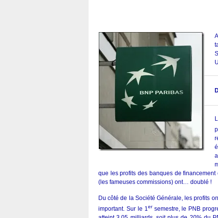
A
t
S
U
D
L
p
r
é
a
m
que les profits des banques de financement
(les fameuses commissions) ont… doublé !
Du côté de la Société Générale, les profits on
er
important. Sur le 1
semestre, le PNB progres
atteint 3,05 milliards, soit plus de 20% du P