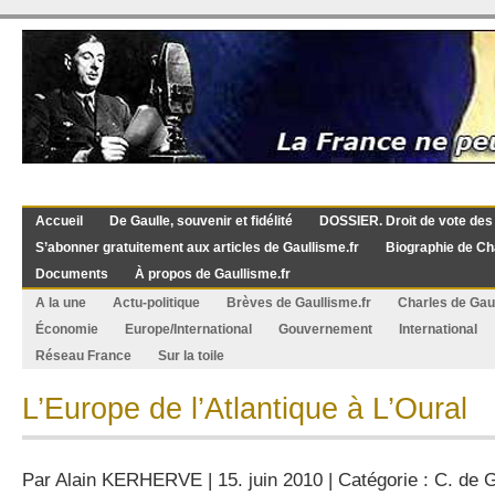
Accueil
De Gaulle, souvenir et fidélité
DOSSIER. Droit de vote des
S’abonner gratuitement aux articles de Gaullisme.fr
Biographie de Ch
Documents
À propos de Gaullisme.fr
A la une
Actu-politique
Brèves de Gaullisme.fr
Charles de Gau
Économie
Europe/International
Gouvernement
International
Réseau France
Sur la toile
L’Europe de l’Atlantique à L’Oural
Par
Alain KERHERVE
| 15. juin 2010 | Catégorie :
C. de G