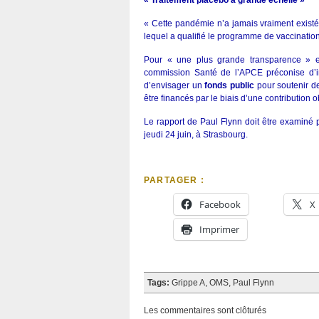
« Traitement placebo à grande échelle »
« Cette pandémie n’a jamais vraiment existé 
lequel a qualifié le programme de vaccinatio
Pour « une plus grande transparence » e
commission Santé de l’APCE préconise d’ins
d’envisager un
fonds public
pour soutenir de
être financés par le biais d’une contribution 
Le rapport de Paul Flynn doit être examiné 
jeudi 24 juin, à Strasbourg.
PARTAGER :
Facebook
X
Imprimer
Tags:
Grippe A
,
OMS
,
Paul Flynn
Les commentaires sont clôturés