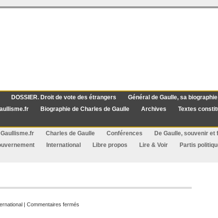
DOSSIER. Droit de vote des étrangers
Général de Gaulle, sa biographie
aullisme.fr
Biographie de Charles de Gaulle
Archives
Textes constit
Gaullisme.fr
Charles de Gaulle
Conférences
De Gaulle, souvenir et f
ouvernement
International
Libre propos
Lire & Voir
Partis politiq
sur
ternational
|
Commentaires fermés
Grippe