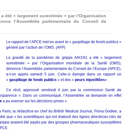
A
:
l’OMS
 a été « largement surestimée » par l’Organisation
épinglée
once l’Assemblée parlementaire du Conseil de
Le rapport de l’APCE met en avant le « gaspillage de fonds publics »
généré par l’action de l’OMS. (AFP)
La gravité de la pandémie de grippe A/H1N1 a été « largement
surestimée » par l’Organisation mondiale de la Santé (OMS),
dénonce l’Assemblée parlementaire du Conseil de l’Europe (APCE),
a-t-on appris samedi 5 juin. Celle-ci épingle dans un rapport un
«
gaspillage de fonds publics
» et des «
peurs injustifiées
« .
Ce récit, approuvé vendredi 4 juin par la commission Santé de
ansparence ». Dans un communiqué, l’Assemblée se demande en effet
ue
a pu exercer sur les décisions prises ».
 Paris, la rédactrice en chef du British Medical Journal, Fiona Godlee, a
ré que « les scientifiques qui ont élaboré des lignes directrices clés de
 grippe avaient été payés par des groupes pharmaceutiques susceptibles
’APCE.