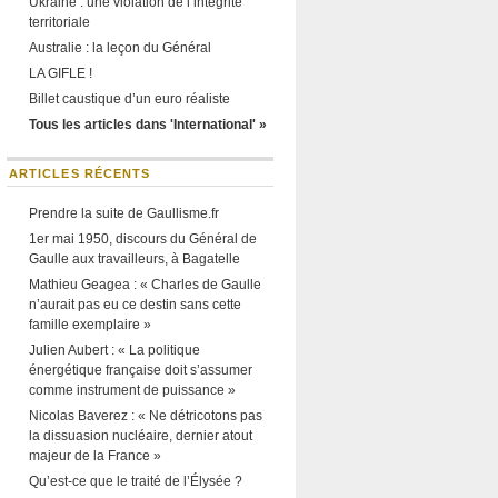
Ukraine : une violation de l’intégrité
territoriale
Australie : la leçon du Général
LA GIFLE !
Billet caustique d’un euro réaliste
Tous les articles dans 'International' »
ARTICLES RÉCENTS
Prendre la suite de Gaullisme.fr
1er mai 1950, discours du Général de
Gaulle aux travailleurs, à Bagatelle
Mathieu Geagea : « Charles de Gaulle
n’aurait pas eu ce destin sans cette
famille exemplaire »
Julien Aubert : « La politique
énergétique française doit s’assumer
comme instrument de puissance »
Nicolas Baverez : « Ne détricotons pas
la dissuasion nucléaire, dernier atout
majeur de la France »
Qu’est-ce que le traité de l’Élysée ?