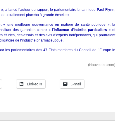
», a lancé l’auteur du rapport, le parlementaire britannique
Paul Flynn
,
n de « traitement placebo à grande échelle ».
t « une meilleure gouvernance en matière de santé publique », la
tituer des garanties contre « l’
influence d’intérêts particuliers
» et
s études, des essais et des avis d’experts indépendants, qui pourraient
obligatoire de l’industrie pharmaceutique.
par les parlementaires des 47 Etats membres du Conseil de l’Europe le
(Nouvelobs.com)
LinkedIn
E-mail