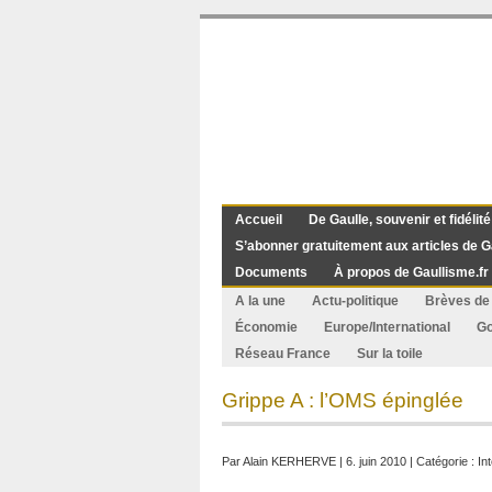
Accueil
De Gaulle, souvenir et fidélité
S’abonner gratuitement aux articles de G
Documents
À propos de Gaullisme.fr
A la une
Actu-politique
Brèves de 
Économie
Europe/International
G
Réseau France
Sur la toile
Grippe A : l’OMS épinglée
Par
Alain KERHERVE
| 6. juin 2010 | Catégorie :
In