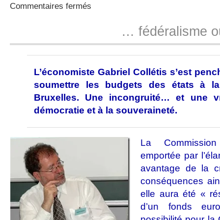
sur
Commentaires fermés
Contrôle
des
… fédéralisme o
budgets…
L’économiste Gabriel Collétis s’est pench
soumettre les budgets des états à 
Bruxelles. Une incongruité… et une vr
démocratie et à la souveraineté.
La Commission
emportée par l’élan
avantage de la c
conséquences ain
elle aura été « r
d’un fonds europ
possibilité pour l