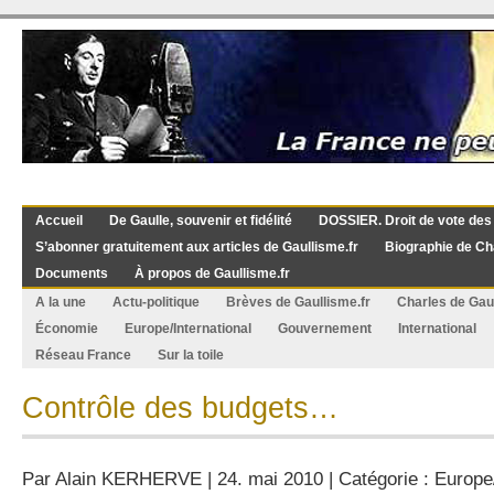
Accueil
De Gaulle, souvenir et fidélité
DOSSIER. Droit de vote des
S’abonner gratuitement aux articles de Gaullisme.fr
Biographie de Ch
Documents
À propos de Gaullisme.fr
A la une
Actu-politique
Brèves de Gaullisme.fr
Charles de Gau
Économie
Europe/International
Gouvernement
International
Réseau France
Sur la toile
Contrôle des budgets…
Par
Alain KERHERVE
| 24. mai 2010 | Catégorie :
Europe/