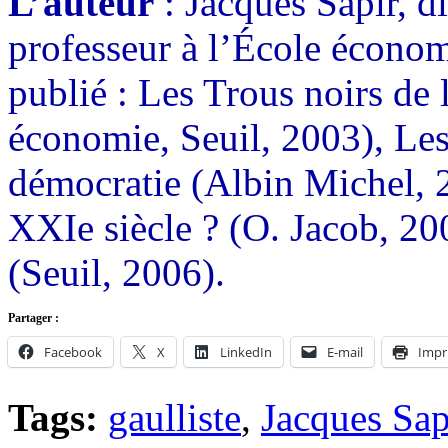
L’auteur
: Jacques Sapir, d
professeur à l’École écon
publié : Les Trous noirs de
économie, Seuil, 2003), Les
démocratie (Albin Michel, 
XXIe siècle ? (O. Jacob, 20
(Seuil, 2006).
Partager :
Facebook
X
LinkedIn
E-mail
Impr
Tags:
gaulliste
,
Jacques Sap