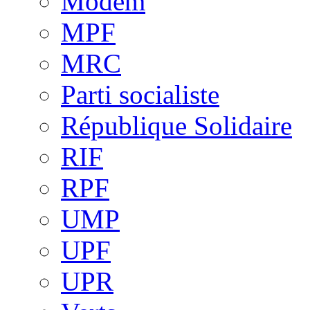
Modem
MPF
MRC
Parti socialiste
République Solidaire
RIF
RPF
UMP
UPF
UPR