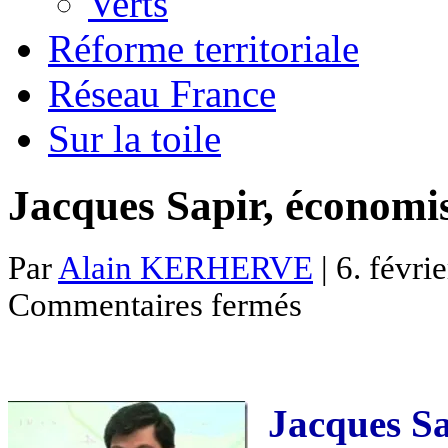
Verts
Réforme territoriale
Réseau France
Sur la toile
Jacques Sapir, économis
Par
Alain KERHERVE
| 6. févri
sur
Commentaires fermés
Jacques
Sapir,
économiste
souverainiste
Jacques Sa