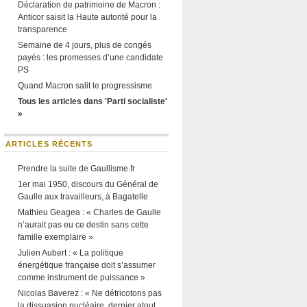
Déclaration de patrimoine de Macron :
Anticor saisit la Haute autorité pour la
transparence
Semaine de 4 jours, plus de congés
payés : les promesses d’une candidate
PS
Quand Macron salit le progressisme
Tous les articles dans 'Parti socialiste'
»
ARTICLES RÉCENTS
Prendre la suite de Gaullisme.fr
1er mai 1950, discours du Général de
Gaulle aux travailleurs, à Bagatelle
Mathieu Geagea : « Charles de Gaulle
n’aurait pas eu ce destin sans cette
famille exemplaire »
Julien Aubert : « La politique
énergétique française doit s’assumer
comme instrument de puissance »
Nicolas Baverez : « Ne détricotons pas
la dissuasion nucléaire, dernier atout