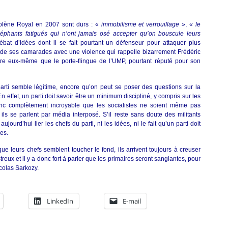
olène Royal en 2007 sont durs : «
immobilisme et verrouillage »
,
« le
éphants fatigués qui n’ont jamais osé accepter qu’on bouscule leurs
 débat d’idées dont il se fait pourtant un défenseur pour attaquer plus
 de ses camarades avec une violence qui rappelle bizarrement Frédéric
ntre eux-même que le porte-flingue de l’UMP, pourtant réputé pour son
parti semble légitime, encore qu’on peut se poser des questions sur la
En effet, un parti doit savoir être un minimum discipliné, y compris sur les
onc complètement incroyable que les socialistes ne soient même pas
ls se parlent par média interposé. S’il reste sans doute des militants
jourd’hui lier les chefs du parti, ni les idées, ni le fait qu’un parti doit
es.
que leurs chefs semblent toucher le fond, ils arrivent toujours à creuser
ux et il y a donc fort à parier que les primaires seront sanglantes, pour
icolas Sarkozy.
LinkedIn
E-mail