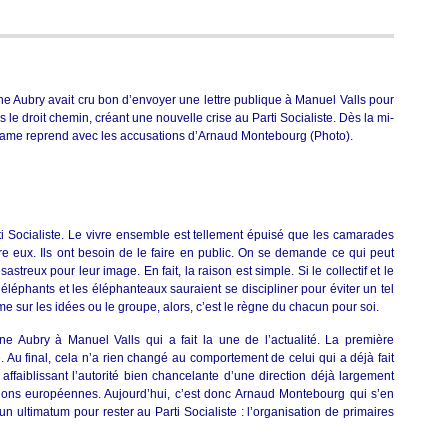
tine Aubry avait cru bon d’envoyer une lettre publique à Manuel Valls pour
s le droit chemin, créant une nouvelle crise au Parti Socialiste. Dès la mi-
rame reprend avec les accusations d’Arnaud Montebourg (Photo).
ti Socialiste. Le vivre ensemble est tellement épuisé que les camarades
re eux. Ils ont besoin de le faire en public. On se demande ce qui peut
streux pour leur image. En fait, la raison est simple. Si le collectif et le
 éléphants et les éléphanteaux sauraient se discipliner pour éviter un tel
e sur les idées ou le groupe, alors, c’est le règne du chacun pour soi.
tine Aubry à Manuel Valls qui a fait la une de l’actualité. La première
é. Au final, cela n’a rien changé au comportement de celui qui a déjà fait
ffaiblissant l’autorité bien chancelante d’une direction déjà largement
ctions européennes. Aujourd’hui, c’est donc Arnaud Montebourg qui s’en
ultimatum pour rester au Parti Socialiste : l’organisation de primaires