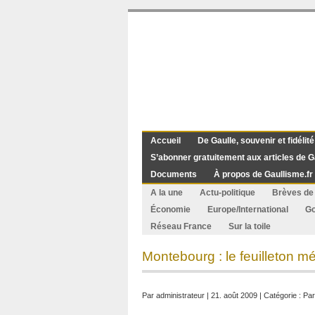
Accueil
De Gaulle, souvenir et fidélité
S’abonner gratuitement aux articles de G
Documents
À propos de Gaullisme.fr
A la une
Actu-politique
Brèves de 
Économie
Europe/International
G
Réseau France
Sur la toile
Montebourg : le feuilleton m
Par
administrateur
| 21. août 2009 | Catégorie :
Par