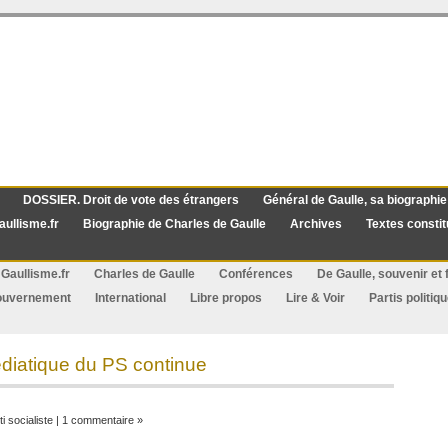
DOSSIER. Droit de vote des étrangers
Général de Gaulle, sa biographie
aullisme.fr
Biographie de Charles de Gaulle
Archives
Textes constit
Gaullisme.fr
Charles de Gaulle
Conférences
De Gaulle, souvenir et f
ouvernement
International
Libre propos
Lire & Voir
Partis politiq
édiatique du PS continue
ti socialiste
|
1 commentaire »