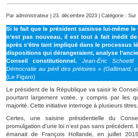
Par
administrateur
| 23. décembre 2023 | Catégorie :
Sur 
Si le fait que le président saisisse lui-même le
n’est pas nouveau, il est tout à fait inédit d
après s’être tant impliqué dans le processus lég
dispositions qui dérangeraient, analyse l’anci
Conseil constitutionnel.
Jean-Éric Schoettl
Démocratie au péril des prétoires
»
(Gallimard, co
(Le Figaro)
Le président de la République va saisir le Conseil
pourtant largement votée, y compris par les 
majorité. Cette initiative interroge à plusieurs titres
Certes, une saisine présidentielle du Consei
promulgation d’une loi n’est pas sans précédent. Il 
émanait de François Hollande, en juillet 2015,