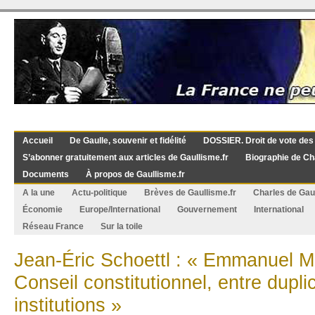
Accueil
De Gaulle, souvenir et fidélité
DOSSIER. Droit de vote des
S’abonner gratuitement aux articles de Gaullisme.fr
Biographie de Ch
Documents
À propos de Gaullisme.fr
A la une
Actu-politique
Brèves de Gaullisme.fr
Charles de Gau
Économie
Europe/International
Gouvernement
International
Réseau France
Sur la toile
Jean-Éric Schoettl : « Emmanuel Ma
Conseil constitutionnel, entre dupli
institutions »