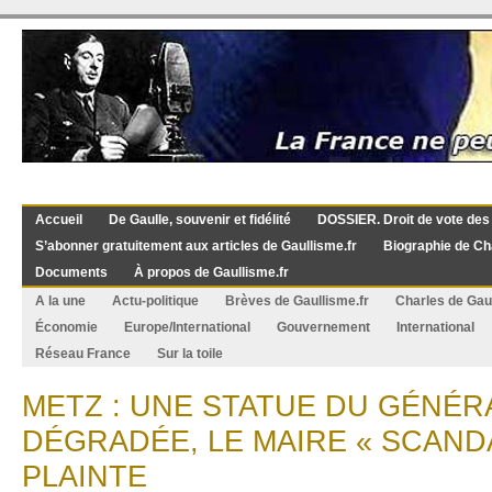
Accueil
De Gaulle, souvenir et fidélité
DOSSIER. Droit de vote des
S’abonner gratuitement aux articles de Gaullisme.fr
Biographie de Ch
Documents
À propos de Gaullisme.fr
A la une
Actu-politique
Brèves de Gaullisme.fr
Charles de Gau
Économie
Europe/International
Gouvernement
International
Réseau France
Sur la toile
METZ : UNE STATUE DU GÉNÉR
DÉGRADÉE, LE MAIRE « SCAND
PLAINTE