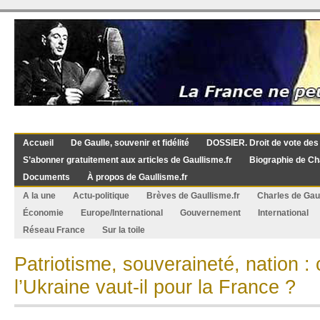
Accueil
De Gaulle, souvenir et fidélité
DOSSIER. Droit de vote des
S’abonner gratuitement aux articles de Gaullisme.fr
Biographie de Ch
Documents
À propos de Gaullisme.fr
A la une
Actu-politique
Brèves de Gaullisme.fr
Charles de Gau
Économie
Europe/International
Gouvernement
International
Réseau France
Sur la toile
Patriotisme, souveraineté, nation : 
l’Ukraine vaut-il pour la France ?