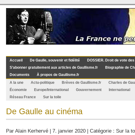
Accueil
De Gaulle, souvenir et fidélité
DOSSIER. Droit de vote des
S’abonner gratuitement aux articles de Gaullisme.fr
Biographie de Ch
Documents
À propos de Gaullisme.fr
A la une
Actu-politique
Brèves de Gaullisme.fr
Charles de Gau
Économie
Europe/International
Gouvernement
International
Réseau France
Sur la toile
De Gaulle au cinéma
Par
Alain Kerhervé
| 7. janvier 2020 | Catégorie :
Sur la to