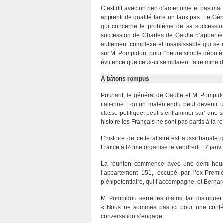
C’est dit avec un rien d’amertume et pas mal 
apprenti de qualité faire un faux pas. Le Gé
qui concerne le problème de sa succession,
succession de Charles de Gaulle n’appartie
autrement complexe et insaisissable qui se n
sur M. Pompidou, pour l’heure simple député 
évidence que ceux-ci semblaient faire mine d’ig
À bâtons rompus
Pourtant, le général de Gaulle et M. Pompid
italienne : qu’un malentendu peut devenir un
classe politique, peut s’enflammer sur’ une
histoire les Français ne sont pas partis à l
L’histoire de cette affaire est aussi banale
France à Rome organise le vendredi 17 janvi
La réunion commence avec une demi-heure 
l’appartement 151, occupé par l’ex-Premi
plénipotentiaire, qui l’accompagne, et Berna
M. Pompidou serre les mains, fait distribuer
« Nous ne sommes pas ici pour une confére
conversation s’engage.