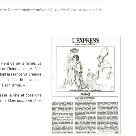
son ex-Premier ministre prêterait à sourire s’ils ne se nommaient
vient de se terminer. Le
 de l’Information, M. Joël
 dont la France va prendre
 : « J’ai le devoir et
u’à son terme. »
resse la tête et pose une
e :
« Mais pourquoi donc