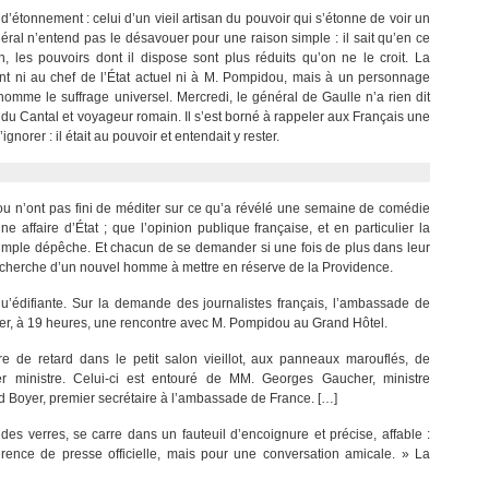
d’étonnement : celui d’un vieil artisan du pouvoir qui s’étonne de voir un
néral n’entend pas le désavouer pour une raison simple : il sait qu’en ce
 les pouvoirs dont il dispose sont plus réduits qu’on ne le croit. La
nt ni au chef de l’État actuel ni à M. Pompidou, mais à un personnage
omme le suffrage universel. Mercredi, le général de Gaulle n’a rien dit
du Cantal et voyageur romain. Il s’est borné à rappeler aux Français une
norer : il était au pouvoir et entendait y rester.
ou n’ont pas fini de méditer sur ce qu’a révélé une semaine de comédie
e affaire d’État ; que l’opinion publique française, et en particulier la
 simple dépêche. Et chacun de se demander si une fois de plus dans leur
a recherche d’un nouvel homme à mettre en réserve de la Providence.
 qu’édifiante. Sur la demande des journalistes français, l’ambassade de
er, à 19 heures, une rencontre avec M. Pompidou au Grand Hôtel.
de retard dans le petit salon vieillot, aux panneaux marouflés, de
er ministre. Celui-ci est entouré de MM. Georges Gaucher, ministre
rd Boyer, premier secrétaire à l’ambassade de France. […]
 des verres, se carre dans un fauteuil d’encoignure et précise, affable :
nce de presse officielle, mais pour une conversation amicale. » La