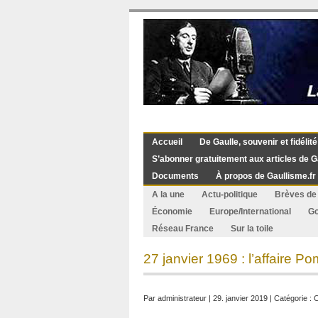
Accueil
De Gaulle, souvenir et fidélité
S’abonner gratuitement aux articles de G
Documents
À propos de Gaullisme.fr
A la une
Actu-politique
Brèves de 
Économie
Europe/International
G
Réseau France
Sur la toile
27 janvier 1969 : l’affaire P
Par
administrateur
| 29. janvier 2019 | Catégorie :
C