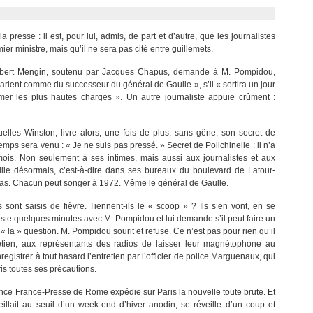
resse : il est, pour lui, admis, de part et d’autre, que les journalistes
ier ministre, mais qu’il ne sera pas cité entre guillemets.
 Robert Mengin, soutenu par Jacques Chapus, demande à M. Pompidou,
parlent comme du successeur du général de Gaulle », s’il « sortira un jour
er les plus hautes charges ». Un autre journaliste appuie crûment :
lles Winston, livre alors, une fois de plus, sans gêne, son secret de
temps sera venu : « Je ne suis pas pressé. » Secret de Polichinelle : il n’a
mois. Non seulement à ses intimes, mais aussi aux journalistes et aux
vaille désormais, c’est-à-dire dans ses bureaux du boulevard de Latour-
pas. Chacun peut songer à 1972. Même le général de Gaulle.
sont saisis de fièvre. Tiennent-ils le « scoop » ? Ils s’en vont, en se
reste quelques minutes avec M. Pompidou et lui demande s’il peut faire un
 la » question. M. Pompidou sourit et refuse. Ce n’est pas pour rien qu’il
retien, aux représentants des radios de laisser leur magnétophone au
nregistrer à tout hasard l’entretien par l’officier de police Marguenaux, qui
ris toutes ses précautions.
gence France-Presse de Rome expédie sur Paris la nouvelle toute brute. Et
eillait au seuil d’un week-end d’hiver anodin, se réveille d’un coup et