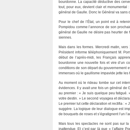
bourdonne. La capacité déductive des cervea
tout, pour eux, devient clair et monumental : 
général de Gaulle. Donc le Général va sans d
Pour le chef de l’État, un point est à reten
Pompidou comme l’annonce de son prochain dé
général de Gaulle ne désire pas heurter de f
siennes.
Mais dans les formes. Mercredi matin, vers 1
Président informe téléphoniquement M. Pomp
début de l’après-midi, les Français appre
bourdonne une nouvelle fois et vire d’un co
conditions de son départ du gouvernement et
immenses où le gaullisme impavide jette les ho
Au moment où le rideau tombe sur cet intermè
évidences. Il y avait une fois un général de 
au premier : « Je suis quelque peu fatigué. 
votre destin. » Le second voyagea et déclara,
Le premier lut cette déclaration et rectifia : «
suggère. La logique de leur dialogue est i
de bouquets de roses et s’égratignent l’un l’a
Mais tous les spectacles ne sont pas sur la
inattendue. Et c’est par là que « l’affaire 