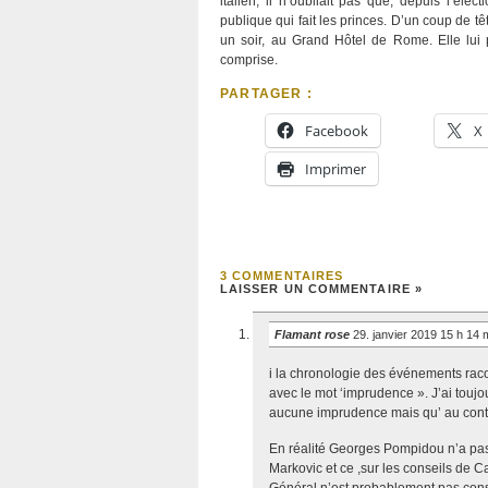
italien, il n’oubliait pas que, depuis l’élec
publique qui fait les princes. D’un coup de 
un soir, au Grand Hôtel de Rome. Elle lui 
comprise.
PARTAGER :
Facebook
X
Imprimer
3 COMMENTAIRES
LAISSER UN COMMENTAIRE »
Flamant rose
29. janvier 2019 15 h 14
i la chronologie des événements racon
avec le mot ‘imprudence ». J’ai tou
aucune imprudence mais qu’ au contra
En réalité Georges Pompidou n’a pas 
Markovic et ce ,sur les conseils de C
Général n’est probablement pas consci