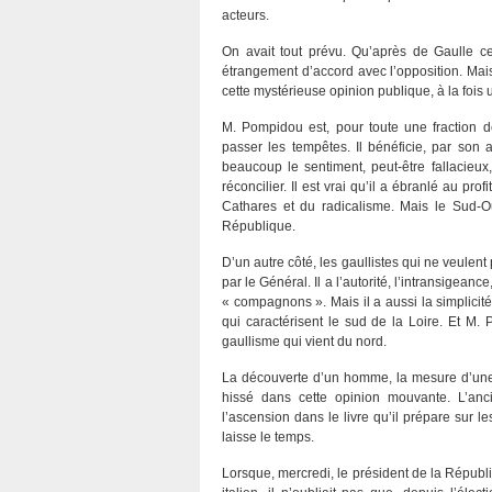
acteurs.
On avait tout prévu. Qu’après de Gaulle ce 
étrangement d’accord avec l’opposition. Mais
cette mystérieuse opinion publique, à la fois
M. Pompidou est, pour toute une fraction 
passer les tempêtes. Il bénéficie, par son
beaucoup le sentiment, peut-être fallacieux
réconcilier. Il est vrai qu’il a ébranlé au pr
Cathares et du radicalisme. Mais le Sud-Ou
République.
D’un autre côté, les gaullistes qui ne veulent
par le Général. Il a l’autorité, l’intransigeanc
« compagnons ». Mais il a aussi la simplicit
qui caractérisent le sud de la Loire. Et M. 
gaullisme qui vient du nord.
La découverte d’un homme, la mesure d’une 
hissé dans cette opinion mouvante. L’anci
l’ascension dans le livre qu’il prépare sur 
laisse le temps.
Lorsque, mercredi, le président de la Répub