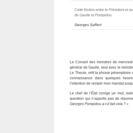
Cette friction entre le Président et 
de Gaulle et Pompidou.
Georges Suffert
Le Conseil des ministres de mercredi 
général de Gaulle, seul avec le ministre
Le Theule, relit la phrase péremptoire
connaissance dans quelques heures
l’intention de remplir mon mandat jusq
Le chef de l’État corrige un mot, red
question qui n’appelle pas de répons
Georges Pompidou a-t-il fait cela ? »