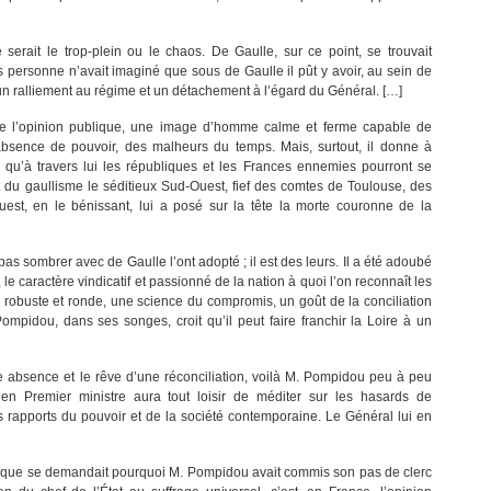
serait le trop-plein ou le chaos. De Gaulle, sur ce point, se trouvait
 personne n’avait imaginé que sous de Gaulle il pût y avoir, au sein de
 un ralliement au régime et un détachement à l’égard du Général. […]
de l’opinion publique, une image d’homme calme et ferme capable de
 absence de pouvoir, des malheurs du temps. Mais, surtout, il donne à
, qu’à travers lui les républiques et les Frances ennemies pourront se
ofit du gaullisme le séditieux Sud-Ouest, fief des comtes de Toulouse, des
est, en le bénissant, lui a posé sur la tête la morte couronne de la
 pas sombrer avec de Gaulle l’ont adopté ; il est des leurs. Il a été adoubé
e, le caractère vindicatif et passionné de la nation à quoi l’on reconnaît les
é robuste et ronde, une science du compromis, un goût de la conciliation
Pompidou, dans ses songes, croit qu’il peut faire franchir la Loire à un
absence et le rêve d’une réconciliation, voilà M. Pompidou peu à peu
en Premier ministre aura tout loisir de méditer sur les hasards de
les rapports du pouvoir et de la société contemporaine. Le Général lui en
lique se demandait pourquoi M. Pompidou avait commis son pas de clerc