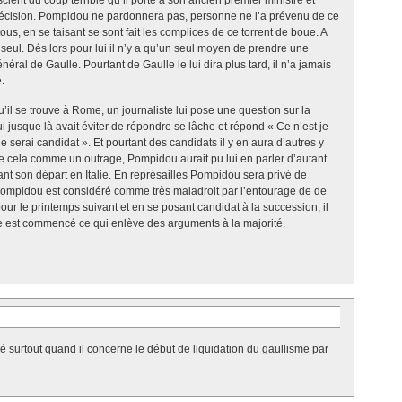
écision. Pompidou ne pardonnera pas, personne ne l’a prévenu de ce
us, en se taisant se sont fait les complices de ce torrent de boue. A
l. Dés lors pour lui il n’y a qu’un seul moyen de prendre une
ral de Gaulle. Pourtant de Gaulle le lui dira plus tard, il n’a jamais
.
il se trouve à Rome, un journaliste lui pose une question sur la
jusque là avait éviter de répondre se lâche et répond « Ce n’est je
 serai candidat ». Et pourtant des candidats il y en aura d’autres y
e cela comme un outrage, Pompidou aurait pu lui en parler d’autant
vant son départ en Italie. En représailles Pompidou sera privé de
 Pompidou est considéré comme très maladroit par l’entourage de de
ur le printemps suivant et en se posant candidat à la succession, il
e est commencé ce qui enlève des arguments à la majorité.
é surtout quand il concerne le début de liquidation du gaullisme par