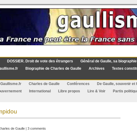
DOSSIER. Droit de vote des étrangers
Général de Gaulle, sa biographie
aullisme.fr
Biographie de Charles de Gaulle
Archives
Textes constit
Gaullisme.fr
Charles de Gaulle
Conférences
De Gaulle, souvenir et f
ouvernement
International
Libre propos
Lire & Voir
Partis politiq
ompidou
harles de Gaulle
|
3 comments