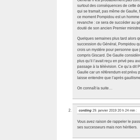
surtout des conséquences de cette d
qui se tramait, pas même de Gaulle, to
ce moment Pompidou est un homme seu
revanche : ce sera de succéder au géné
douté de son ancien Premier ministre
Quelques semaines plus tard alors qu’
succession du Général, Pompidou qui 
crois un mystère pour personne que je
compris Giscard. De Gaulle considèr
plus qu’il l’avait reçu en privé peu a
passage à la télévision. Ce qu’a dit
Gaulle car un référendum est prévu po
laisse entendre que l’après gaullism
On connaît la suite…
cording
29. janvier 2019 20 h 24 min
:
Vous avez raison de rappeler le pass
ses successeurs mais non héritiers.