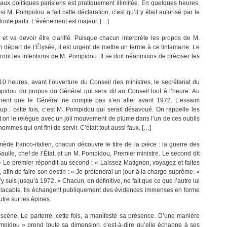
ux politiques parisiens est pratiquement illimitée. En quelques heures,
si M. Pompidou a fait cette déclaration, c’est qu’il y était autorisé par le
oute partir. L’événement est majeur. […]
ir et va devoir être clarifié. Puisque chacun interprète les propos de M.
part de l’Élysée, il est urgent de mettre un terme à ce tintamarre. Le
ront les intentions de M. Pompidou. Il se doit néanmoins de préciser les
0 heures, avant l’ouverture du Conseil des ministres, le secrétariat du
idou du propos du Général qui sera dit au Conseil tout à l’heure. Au
nnent que le Général ne compte pas s’en aller avant 1972. L’essaim
up : cette fois, c’est M. Pompidou qui serait désavoué. On rappelle les
 on le relègue avec un joli mouvement de plume dans l’un de ces oublis
mmes qui ont fini de servir. C’était tout aussi faux. […]
de franco-italien, chacun découvre le titre de la pièce : la guerre des
Gaulle, chef de l’État, et un M. Pompidou, Premier ministre. Le second dit
» Le premier répondit au second : « Laissez Matignon, voyagez et faites
 afin de faire son destin : « Je prétendrai un jour à la charge suprême. »
 J’y suis jusqu’à 1972. » Chacun, en définitive, ne fait que ce que l’autre lui
mplacable. Ils échangent publiquement des évidences immenses en forme
utre sur les épines.
 scène. Le parterre, cette fois, a manifesté sa présence. D’une manière
Pompidou » prend toute sa dimension, c’est-à-dire qu’elle échappe à ses