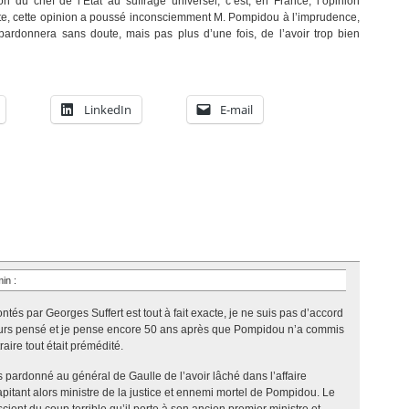
tion du chef de l’État au suffrage universel, c’est, en France, l’opinion
tête, cette opinion a poussé inconsciemment M. Pompidou à l’imprudence,
pardonnera sans doute, mais pas plus d’une fois, de l’avoir trop bien
LinkedIn
E-mail
 min
:
tés par Georges Suffert est tout à fait exacte, je ne suis pas d’accord
jours pensé et je pense encore 50 ans après que Pompidou n’a commis
ire tout était prémédité.
pardonné au général de Gaulle de l’avoir lâché dans l’affaire
apitant alors ministre de la justice et ennemi mortel de Pompidou. Le
ent du coup terrible qu’il porte à son ancien premier ministre et