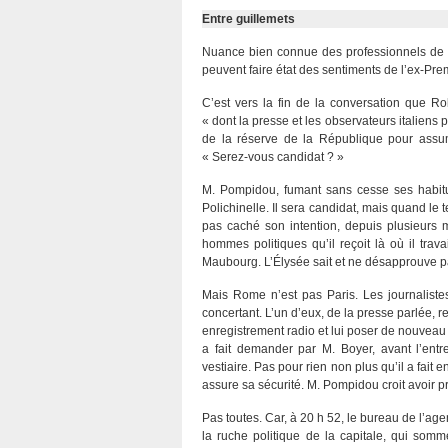
Entre guillemets
Nuance bien connue des professionnels de la p
peuvent faire état des sentiments de l’ex-Prem
C’est vers la fin de la conversation que
« dont la presse et les observateurs italiens 
de la réserve de la République pour assum
« Serez-vous candidat ? »
M. Pompidou, fumant sans cesse ses habitue
Polichinelle. Il sera candidat, mais quand le 
pas caché son intention, depuis plusieurs 
hommes politiques qu’il reçoit là où il tra
Maubourg. L’Élysée sait et ne désapprouve 
Mais Rome n’est pas Paris. Les journalistes 
concertant. L’un d’eux, de la presse parlée, 
enregistrement radio et lui poser de nouveau «
a fait demander par M. Boyer, avant l’ent
vestiaire. Pas pour rien non plus qu’il a fait e
assure sa sécurité. M. Pompidou croit avoir p
Pas toutes. Car, à 20 h 52, le bureau de l’a
la ruche politique de la capitale, qui somm