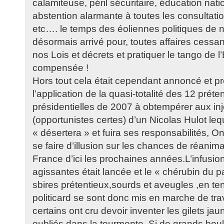
calamiteuse, péril sécuritaire, éducation nat
abstention alarmante à toutes les consultation
etc…. le temps des éoliennes politiques de n
désormais arrivé pour, toutes affaires cessant
nos Lois et décrets et pratiquer le tango de 
compensée !
Hors tout cela était cependant annoncé et p
l’application de la quasi-totalité des 12 prét
présidentielles de 2007 à obtempérer aux in
(opportunistes certes) d’un Nicolas Hulot lequ
« désertera » et fuira ses responsabilités, 
se faire d’illusion sur les chances de réanim
France d’ici les prochaines années.L’infusio
agissantes était lancée et le « chérubin du p
sbires prétentieux,sourds et aveugles ,en t
politicard se sont donc mis en marche de tra
certains ont cru devoir inventer les gilets ja
oubliés dans la tourmente. Si de grands bo