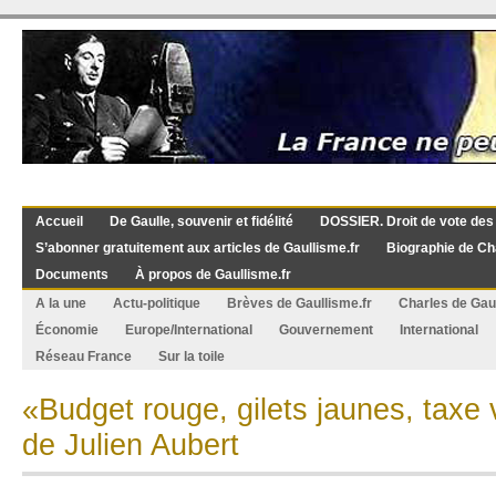
Accueil
De Gaulle, souvenir et fidélité
DOSSIER. Droit de vote des
S’abonner gratuitement aux articles de Gaullisme.fr
Biographie de Ch
Documents
À propos de Gaullisme.fr
A la une
Actu-politique
Brèves de Gaullisme.fr
Charles de Gau
Économie
Europe/International
Gouvernement
International
Réseau France
Sur la toile
«Budget rouge, gilets jaunes, taxe 
de Julien Aubert