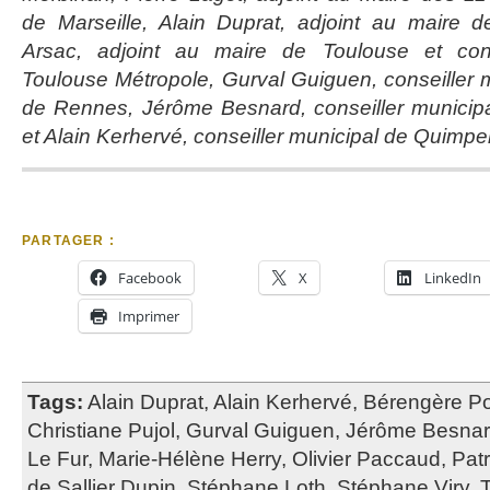
de Marseille, Alain Duprat, adjoint au maire de
Arsac, adjoint au maire de Toulouse et conse
Toulouse Métropole, Gurval Guiguen, conseiller m
de Rennes, Jérôme Besnard, conseiller municipa
et Alain Kerhervé, conseiller municipal de Quimper
PARTAGER :
Facebook
X
LinkedIn
Imprimer
Tags:
Alain Duprat
,
Alain Kerhervé
,
Bérengère Pol
Christiane Pujol
,
Gurval Guiguen
,
Jérôme Besna
Le Fur
,
Marie-Hélène Herry
,
Olivier Paccaud
,
Pat
de Sallier Dupin
,
Stéphane Loth
,
Stéphane Viry
,
T