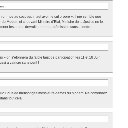
 min
:
n grimpe au cocotier, il faut avoir le cul propre ». Il me semble que
du Modem et ci-devant Ministre d’Etat, Ministre de la Justice ne le
mner les autres devrait donner da démission sans attendre.
 » on s’étonnera du faible taux de participation les 11 et 18 Juin
ussi à vaincre sans péril !
-Luc ! Plus de mensonges messieurs-dames du Modem. Ne confondez
 dans tout cela.