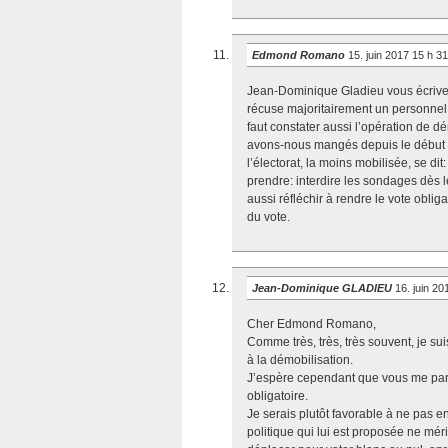
Edmond Romano
15. juin 2017 15 h 3
Jean-Dominique Gladieu vous écrivez:
récuse majoritairement un personnel po
faut constater aussi l’opération de d
avons-nous mangés depuis le début 
l’électorat, la moins mobilisée, se d
prendre: interdire les sondages dès l
aussi réfléchir à rendre le vote obli
du vote.
Jean-Dominique GLADIEU
16. juin 2
Cher Edmond Romano,
Comme très, très, très souvent, je sui
à la démobilisation.
J’espère cependant que vous me pardo
obligatoire.
Je serais plutôt favorable à ne pas ent
politique qui lui est proposée ne mé