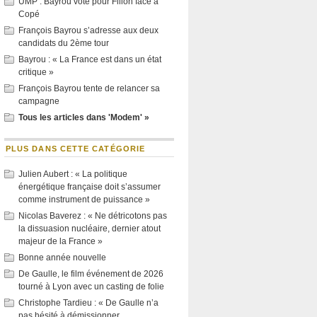
UMP : Bayrou vote pour Fillon face à
Copé
François Bayrou s’adresse aux deux
candidats du 2ème tour
Bayrou : « La France est dans un état
critique »
François Bayrou tente de relancer sa
campagne
Tous les articles dans 'Modem' »
PLUS DANS CETTE CATÉGORIE
Julien Aubert : « La politique
énergétique française doit s’assumer
comme instrument de puissance »
Nicolas Baverez : « Ne détricotons pas
la dissuasion nucléaire, dernier atout
majeur de la France »
Bonne année nouvelle
De Gaulle, le film événement de 2026
tourné à Lyon avec un casting de folie
Christophe Tardieu : « De Gaulle n’a
pas hésité à démissionner