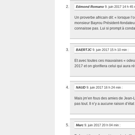
Edmond Romano
9. juin 2017 14 h 45
Un proverbe africain dit: « lorsque l’o
monsieur Bayrou Président-fondateur 
connaisse pas. Lui si prompt à conda
BAERTJC
9. juin 2017 15 h 10 min
:
Et avec toutes ces mauvaises « odeurs
2017 et on glorifiera celui qui aura ré
NAUD
9. juin 2017 16 h 24 min
:
Mais jm’en fous des amies de Jean
pas tout. Il n’y a aucune raison d’état
Marc
9. juin 2017 20 h 04 min
: