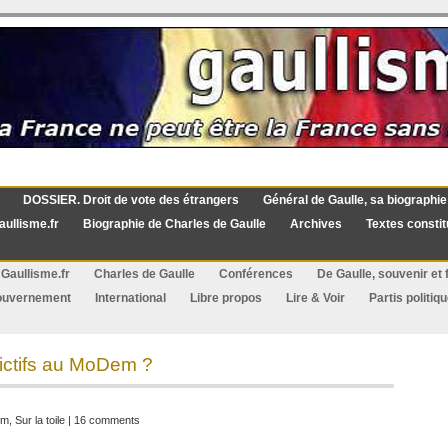
DOSSIER. Droit de vote des étrangers
Général de Gaulle, sa biographie
aullisme.fr
Biographie de Charles de Gaulle
Archives
Textes constit
Gaullisme.fr
Charles de Gaulle
Conférences
De Gaulle, souvenir et f
ouvernement
International
Libre propos
Lire & Voir
Partis politiq
 fictifs au MoDem ?
em
,
Sur la toile
|
16 comments