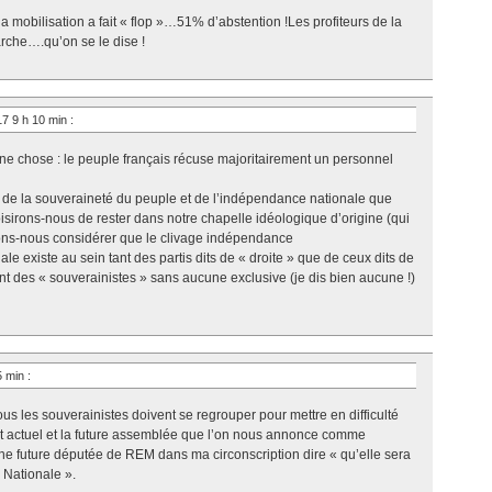
 mobilisation a fait « flop »…51% d’abstention !Les profiteurs de la
rche….qu’on se le dise !
017 9 h 10 min
:
ne chose : le peuple français récuse majoritairement un personnel
s de la souveraineté du peuple et de l’indépendance nationale que
isirons-nous de rester dans notre chapelle idéologique d’origine (qui
llons-nous considérer que le clivage indépendance
le existe au sein tant des partis dits de « droite » que de ceux dits de
 des « souverainistes » sans aucune exclusive (je dis bien aucune !)
15 min
:
tous les souverainistes doivent se regrouper pour mettre en difficulté
 actuel et la future assemblée que l’on nous annonce comme
ne future députée de REM dans ma circonscription dire « qu’elle sera
 Nationale ».