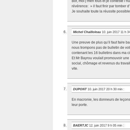
Bof, moi j’men fous et je conteste l
révérence: » il faut finir par tomber
Je souhaite toute la réussite possib
Michel Chailloleau
10. juin 2017 11 h 
Une preuve de plus qu’il faut faire
nous trompons pas de bulletin de vote
contenant les 16 bulletins dans ma cir
Et Mr Bayrou voulait promouvoir une 
social, chômage et revenus du travail:
vite.
DUPONT
10. juin 2017 20 h 30 min
:
En macronie, les donneurs de leçons
leur porte.
BAERTJC
12. juin 2017 9 h 05 min
: