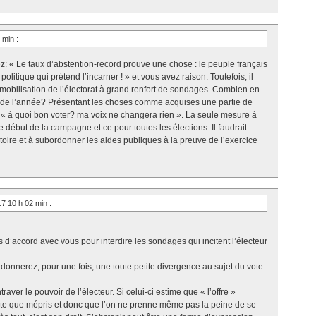
1 min
:
 « Le taux d’abstention-record prouve une chose : le peuple français
litique qui prétend l’incarner ! » et vous avez raison. Toutefois, il
émobilisation de l’électorat à grand renfort de sondages. Combien en
de l’année? Présentant les choses comme acquises une partie de
it: « à quoi bon voter? ma voix ne changera rien ». La seule mesure à
e début de la campagne et ce pour toutes les élections. Il faudrait
gatoire et à subordonner les aides publiques à la preuve de l’exercice
017 10 h 02 min
:
s d’accord avec vous pour interdire les sondages qui incitent l’électeur
nnerez, pour une fois, une toute petite divergence au sujet du vote
raver le pouvoir de l’électeur. Si celui-ci estime que « l’offre »
rite que mépris et donc que l’on ne prenne même pas la peine de se