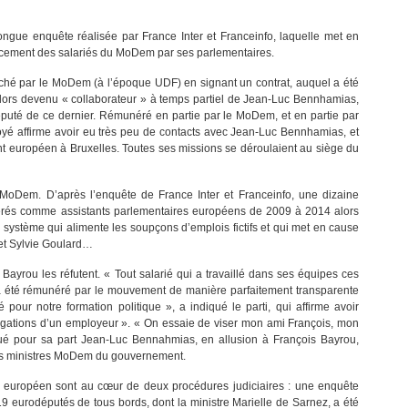
ngue enquête réalisée par France Inter et Franceinfo, laquelle met en
ancement des salariés du MoDem par ses parlementaires.
ché par le MoDem (à l’époque UDF) en signant un contrat, auquel a été
 alors devenu « collaborateur » à temps partiel de Jean-Luc Bennhamias,
député de ce dernier. Rémunéré en partie par le MoDem, et en partie par
yé affirme avoir eu très peu de contacts avec Jean-Luc Bennhamias, et
nt européen à Bruxelles. Toutes ses missions se déroulaient au siège du
u MoDem. D’après l’enquête de France Inter et Franceinfo, une dizaine
nérés comme assistants parlementaires européens de 2009 à 2014 alors
Un système qui alimente les soupçons d’emplois fictifs et qui met en cause
 et Sylvie Goulard…
ayrou les réfutent. « Tout salarié qui a travaillé dans ses équipes ces
 a été rémunéré par le mouvement de manière parfaitement transparente
pour notre formation politique », a indiqué le parti, qui affirme avoir
bligations d’un employeur ». « On essaie de viser mon ami François, mon
qué pour sa part Jean-Luc Bennahmias, en allusion à François Bayrou,
rois ministres MoDem du gouvernement.
t européen sont au cœur de deux procédures judiciaires : une enquête
19 eurodéputés de tous bords, dont la ministre Marielle de Sarnez, a été