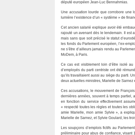
député européen Jean-Luc Bennahmias.
Une accusation lourde que corrobore une lo
lumière l’existence d’un « système » de fin
Cet ancien salarié explique avoir été embau
rajouté un avenant dès le lendemain. Il est
mais sans que soit précisé le statut d’euro
les fonds du Parlement européen, l’ex-emplo
ne s’être d’ailleurs jamais rendu au Parleme
MoDem, à Paris.
Ce cas est visiblement loin d’être isolé a
d’employés du parti centriste ont été rému
qu’ils travaillaient aussi au siège du parti. 
deux actuelles ministres, Marielle de Sarnez
Ces accusations, le mouvement de François B
dernières années, souvent à temps partiel,
en fonction du service effectivement assumé 
« respecté toutes les règles et toutes les o
amie Marielle, mon amie Sylvie », a expli
Marielle de Sarnez, et Sylvie Goulard, les t
Les soupçons d’emplois fictifs au Parlemen
préliminaire pour abus de confiance, visant 