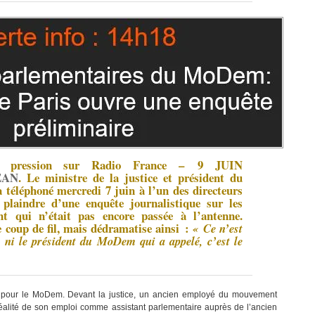
it pression sur Radio France –
9 JUIN
ÉAN
. Le ministre de la justice et président du
téléphoné mercredi 7 juin à l’un des directeurs
plaindre d’une enquête journalistique sur les
t qui n’était pas encore passée à l’antenne.
 coup de fil, mais dédramatise ainsi :
« Ce n’est
ce ni le président du MoDem qui a appelé, c’est le
 pour le MoDem. Devant la justice, un ancien employé du mouvement
réalité de son emploi comme assistant parlementaire auprès de l’ancien