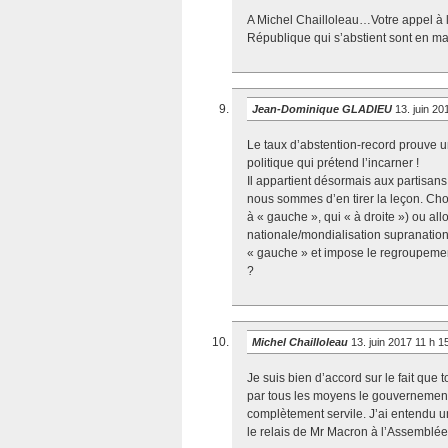
A Michel Chailloleau…Votre appel à la
République qui s’abstient sont en ma
Jean-Dominique GLADIEU
13. juin 2
Le taux d’abstention-record prouve u
politique qui prétend l’incarner !
Il appartient désormais aux partisan
nous sommes d’en tirer la leçon. Cho
à « gauche », qui « à droite ») ou a
nationale/mondialisation supranationa
« gauche » et impose le regroupement
?
Michel Chailloleau
13. juin 2017 11 h 
Je suis bien d’accord sur le fait que 
par tous les moyens le gouvernement
complètement servile. J’ai entendu u
le relais de Mr Macron à l’Assemblée