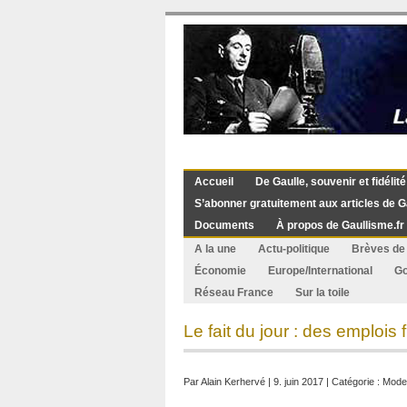
Accueil
De Gaulle, souvenir et fidélité
S’abonner gratuitement aux articles de G
Documents
À propos de Gaullisme.fr
A la une
Actu-politique
Brèves de 
Économie
Europe/International
G
Réseau France
Sur la toile
Le fait du jour : des emplois
Par
Alain Kerhervé
| 9. juin 2017 | Catégorie :
Mod