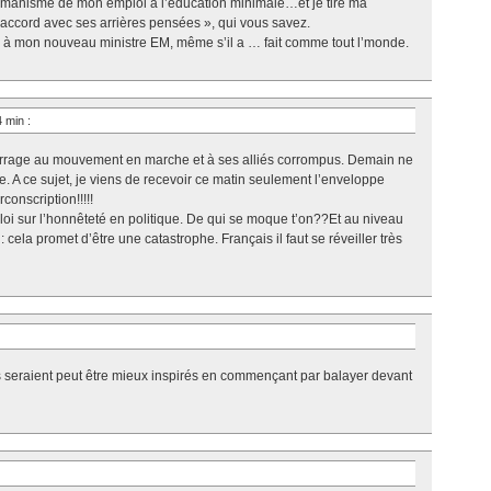
’humanisme de mon emploi à l’éducation minimale…et je tire ma
 d’accord avec ses arrières pensées », qui vous savez.
le à mon nouveau ministre EM, même s’il a … fait comme tout l’monde.
34 min
:
 barrage au mouvement en marche et à ses alliés corrompus. Demain ne
. A ce sujet, je viens de recevoir ce matin seulement l’enveloppe
conscription!!!!!
loi sur l’honnêteté en politique. De qui se moque t’on??Et au niveau
 cela promet d’être une catastrophe. Français il faut se réveiller très
 seraient peut être mieux inspirés en commençant par balayer devant