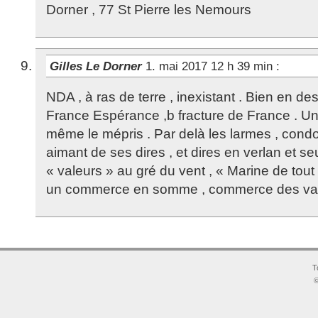
Dorner , 77 St Pierre les Nemours
Gilles Le Dorner
1. mai 2017 12 h 39 min
:
NDA , à ras de terre , inexistant . Bien en de
France Espérance ,b fracture de France . Un
même le mépris . Par delà les larmes , condo
aimant de ses dires , et dires en verlan et se
« valeurs » au gré du vent , « Marine de to
un commerce en somme , commerce des vale
T
©