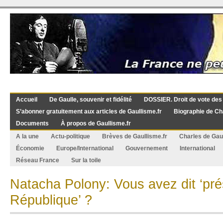
Accueil
De Gaulle, souvenir et fidélité
DOSSIER. Droit de vote des
S’abonner gratuitement aux articles de Gaullisme.fr
Biographie de Ch
Documents
À propos de Gaullisme.fr
A la une
Actu-politique
Brèves de Gaullisme.fr
Charles de Gau
Économie
Europe/International
Gouvernement
International
Réseau France
Sur la toile
Natacha Polony: Vous avez dit ‘pré
République’ ?