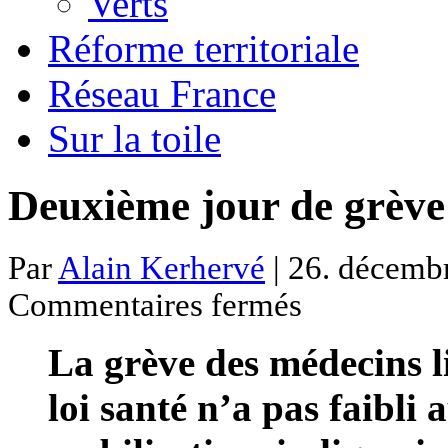
Verts
Réforme territoriale
Réseau France
Sur la toile
Deuxième jour de grève
Par
Alain Kerhervé
| 26. décembr
sur
Commentaires fermés
Deuxième
jour
de
La grève des médecins l
grève
pour
les
loi santé n’a pas faibli
médecins
libéraux