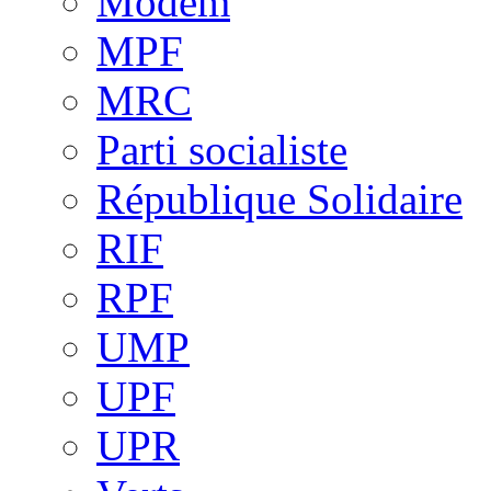
Modem
MPF
MRC
Parti socialiste
République Solidaire
RIF
RPF
UMP
UPF
UPR