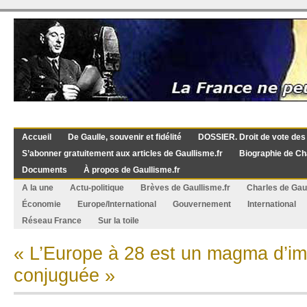
Accueil
De Gaulle, souvenir et fidélité
DOSSIER. Droit de vote des
S’abonner gratuitement aux articles de Gaullisme.fr
Biographie de Ch
Documents
À propos de Gaullisme.fr
A la une
Actu-politique
Brèves de Gaullisme.fr
Charles de Gau
Économie
Europe/International
Gouvernement
International
Réseau France
Sur la toile
« L’Europe à 28 est un magma d’i
conjuguée »