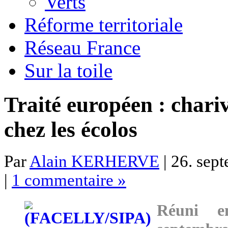
Verts
Réforme territoriale
Réseau France
Sur la toile
Traité européen : chariv
chez les écolos
Par
Alain KERHERVE
| 26. sep
|
1 commentaire »
Réuni e