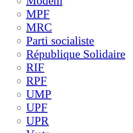
Modem
MPF
MRC
Parti socialiste
République Solidaire
RIF
RPF
UMP
UPF
UPR