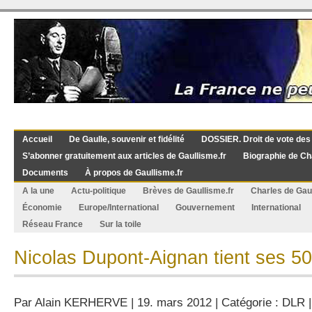
Accueil
De Gaulle, souvenir et fidélité
DOSSIER. Droit de vote des
S’abonner gratuitement aux articles de Gaullisme.fr
Biographie de Ch
Documents
À propos de Gaullisme.fr
A la une
Actu-politique
Brèves de Gaullisme.fr
Charles de Gau
Économie
Europe/International
Gouvernement
International
Réseau France
Sur la toile
Nicolas Dupont-Aignan tient ses 50
Par
Alain KERHERVE
| 19. mars 2012 | Catégorie :
DLR