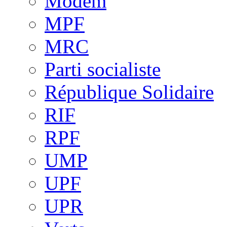
Modem
MPF
MRC
Parti socialiste
République Solidaire
RIF
RPF
UMP
UPF
UPR