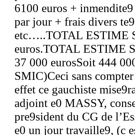
6100 euros + inmendite9 
par jour + frais divers t
etc…..TOTAL ESTIME S
euros.TOTAL ESTIME 
37 000 eurosSoit 444 000
SMIC)Ceci sans compter 
effet ce gauchiste mise9ra
adjoint e0 MASSY, consei
pre9sident du CG de l’Ess
e0 un jour travaille9, (c 