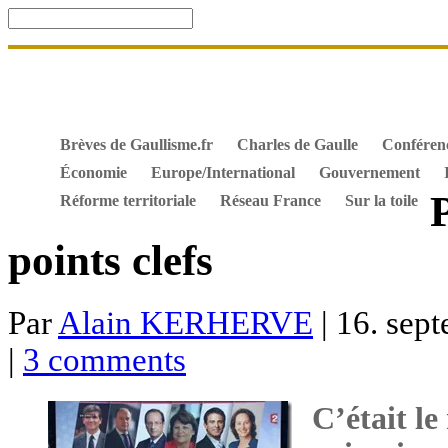
Accueil
De Gaulle, souvenir et fidélité
DOSSIER. Dro
Mes ouvrages
S’abonner gratuitement aux articles de 
Textes constitutionnels
Hommes de l’Histoire
Docum
Brèves de Gaullisme.fr
Charles de Gaulle
Conféren
Économie
Europe/International
Gouvernement
Réforme territoriale
Réseau France
Sur la toile
points clefs
Par
Alain KERHERVE
| 16. sep
|
3 comments
C’était le