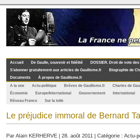
Accueil
De Gaulle, souvenir et fidélité
DOSSIER. Droit de vote des
S’abonner gratuitement aux articles de Gaullisme.fr
Biographie de Ch
Documents
À propos de Gaullisme.fr
A la une
Actu-politique
Brèves de Gaullisme.fr
Charles de Gau
Économie
Europe/International
Gouvernement
International
Réseau France
Sur la toile
Le préjudice immoral de Bernard T
Par
Alain KERHERVE
| 28. août 2011 | Catégorie :
Actu-po