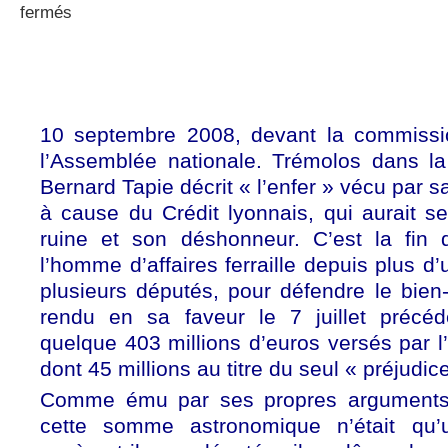
sur
fermés
Le
préjudice
immoral
de
Bernard
Tapie
10 septembre 2008, devant la commissi
l’Assemblée nationale. Trémolos dans la 
Bernard Tapie décrit « l’enfer » vécu par s
à cause du Crédit lyonnais, qui aurait s
ruine et son déshonneur. C’est la fin 
l’homme d’affaires ferraille depuis plus d
plusieurs députés, pour défendre le bien-
rendu en sa faveur le 7 juillet précéden
quelque 403 millions d’euros versés par l
dont 45 millions au titre du seul « préjudic
Comme ému par ses propres arguments,
cette somme astronomique n’était qu’