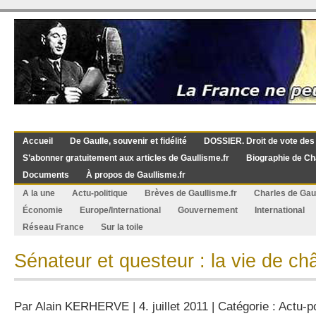
Accueil
De Gaulle, souvenir et fidélité
DOSSIER. Droit de vote des
S’abonner gratuitement aux articles de Gaullisme.fr
Biographie de Ch
Documents
À propos de Gaullisme.fr
A la une
Actu-politique
Brèves de Gaullisme.fr
Charles de Gau
Économie
Europe/International
Gouvernement
International
Réseau France
Sur la toile
Sénateur et questeur : la vie de ch
Par
Alain KERHERVE
| 4. juillet 2011 | Catégorie :
Actu-po