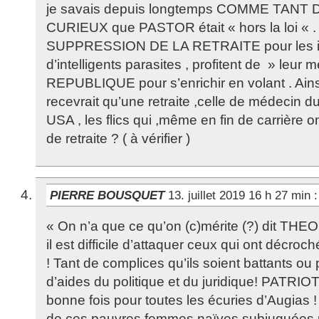
je savais depuis longtemps COMME TANT
CURIEUX que PASTOR était « hors la loi « .
SUPPRESSION DE LA RETRAITE pour les ind
d’intelligents parasites , profitent de » leur 
REPUBLIQUE pour s’enrichir en volant . Ai
recevrait qu’une retraite ,celle de médecin 
USA , les flics qui ,même en fin de carrière o
de retraite ? ( à vérifier )
PIERRE BOUSQUET
13. juillet 2019 16 h 27 min
:
« On n’a que ce qu’on (c)mérite (?) dit T
il est difficile d’attaquer ceux qui ont décroc
! Tant de complices qu’ils soient battants ou
d’aides du politique et du juridique! PATRI
bonne fois pour toutes les écuries d’Augia
de ces pauvres femmes naïves subjuguées 