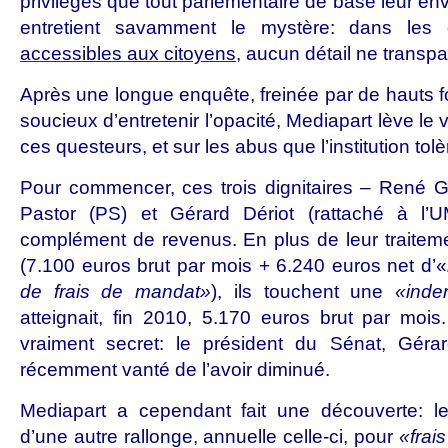
privilèges que tout parlementaire de base leur e
entretient savamment le mystère: dans les 
accessibles aux citoyens
, aucun détail ne transpar
Après une longue enquête, freinée par de hauts f
soucieux d’entretenir l’opacité, Mediapart lève le v
ces questeurs, et sur les abus que l’institution tolè
Pour commencer, ces trois dignitaires – René 
Pastor (PS) et Gérard Dériot (rattaché à l’U
complément de revenus. En plus de leur traitem
(7.100 euros brut par mois + 6.240 euros net d’«
de frais de mandat»
), ils touchent une
«inde
atteignait, fin 2010, 5.170 euros brut par moi
vraiment secret: le président du Sénat, Géra
récemment vanté de l’avoir diminué.
Mediapart a cependant fait une découverte: le
d’une autre rallonge, annuelle celle-ci, pour
«frai