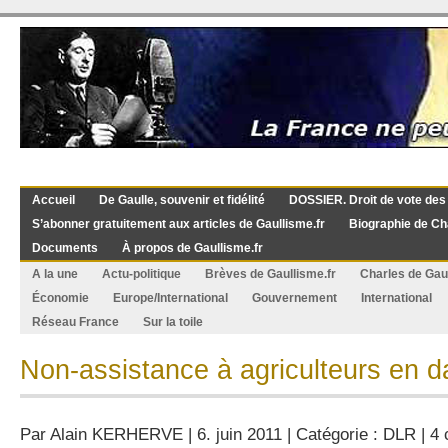
Accueil
De Gaulle, souvenir et fidélité
DOSSIER. Droit de vote des
S’abonner gratuitement aux articles de Gaullisme.fr
Biographie de Ch
Documents
À propos de Gaullisme.fr
A la une
Actu-politique
Brèves de Gaullisme.fr
Charles de Gau
Économie
Europe/International
Gouvernement
International
Réseau France
Sur la toile
Non-assistance à agriculteurs en 
Par
Alain KERHERVE
| 6. juin 2011 | Catégorie :
DLR
|
4