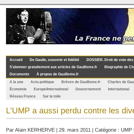
Accueil
De Gaulle, souvenir et fidélité
DOSSIER. Droit de vote des
S’abonner gratuitement aux articles de Gaullisme.fr
Biographie de Ch
Documents
À propos de Gaullisme.fr
A la une
Actu-politique
Brèves de Gaullisme.fr
Charles de Gau
Économie
Europe/International
Gouvernement
International
Réseau France
Sur la toile
L’UMP a aussi perdu contre les dive
Par
Alain KERHERVE
| 29. mars 2011 | Catégorie :
UMP