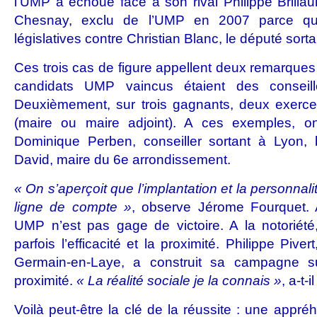
l’UMP a échoué face à son rival Philippe Brillaul
Chesnay, exclu de l’UMP en 2007 parce qu’i
législatives contre Christian Blanc, le député sorta
Ces trois cas de figure appellent deux remarques
candidats UMP vaincus étaient des conseill
Deuxièmement, sur trois gagnants, deux exercen
(maire ou maire adjoint). A ces exemples, on
Dominique Perben, conseiller sortant à Lyon,
David, maire du 6e arrondissement.
« On s’aperçoit que l’implantation et la personnal
ligne de compte »
, observe Jérome Fourquet. Au
UMP n’est pas gage de victoire. A la notoriété,
parfois l’efficacité et la proximité. Philippe Piv
Germain-en-Laye, a construit sa campagne s
proximité.
« La réalité sociale je la connais »
, a-t-i
Voilà peut-être la clé de la réussite : une appré