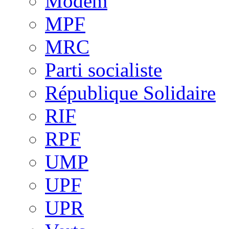
Modem
MPF
MRC
Parti socialiste
République Solidaire
RIF
RPF
UMP
UPF
UPR