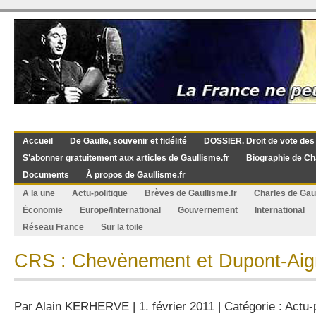
Accueil
De Gaulle, souvenir et fidélité
DOSSIER. Droit de vote des
S’abonner gratuitement aux articles de Gaullisme.fr
Biographie de Ch
Documents
À propos de Gaullisme.fr
A la une
Actu-politique
Brèves de Gaullisme.fr
Charles de Gau
Économie
Europe/International
Gouvernement
International
Réseau France
Sur la toile
CRS : Chevènement et Dupont-Aig
Par
Alain KERHERVE
| 1. février 2011 | Catégorie :
Actu-p