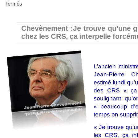
sur
fermés
CRS
:
Chevènement
et
Chevènement :Je trouve qu’une gr
Dupont-
chez les CRS, ça interpelle forcém
Aignan
réagissent
L’ancien ministre
Jean-Pierre 
estimé lundi qu’
des CRS « ça i
soulignant qu’
« beaucoup d’e
temps on suppri
« Je trouve qu’u
les CRS, ça int