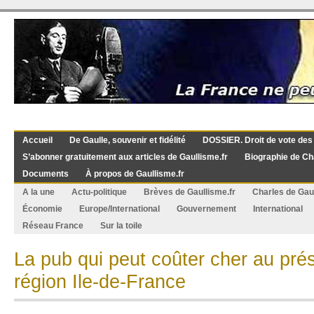
Accueil
De Gaulle, souvenir et fidélité
DOSSIER. Droit de vote des
S’abonner gratuitement aux articles de Gaullisme.fr
Biographie de Ch
Documents
À propos de Gaullisme.fr
A la une
Actu-politique
Brèves de Gaullisme.fr
Charles de Gau
Économie
Europe/International
Gouvernement
International
Réseau France
Sur la toile
La pub qui peut coûter cher au pré
région Ile-de-France