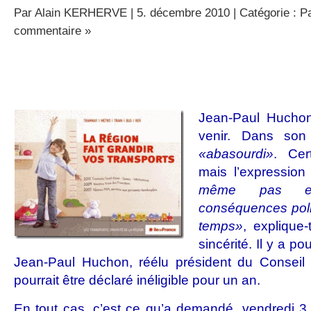
Par
Alain KERHERVE
| 5. décembre 2010 | Catégorie :
Pa
commentaire »
Jean-Paul Huchon
venir. Dans son
«abasourdi»
. Ce
mais l’expression
même pas enc
conséquences poli
temps»
, explique
sincérité. Il y a pou
Jean-Paul Huchon, réélu président du Conseil
pourrait être déclaré inéligible pour un an.
En tout cas, c’est ce qu’a demandé, vendredi 3