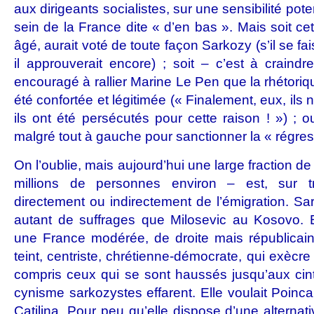
aux dirigeants socialistes, sur une sensibilité pote
sein de la France dite « d’en bas ». Mais soit cet é
âgé, aurait voté de toute façon Sarkozy (s’il se f
il approuverait encore) ; soit – c’est à craindr
encouragé à rallier Marine Le Pen que la rhétoriq
été confortée et légitimée (« Finalement, eux, ils n
ils ont été persécutés pour cette raison ! ») ; ou
malgré tout à gauche pour sanctionner la « régres
On l’oublie, mais aujourd’hui une large fraction de 
millions de personnes environ – est, sur tr
directement ou indirectement de l’émigration. Sark
autant de suffrages que Milosevic au Kosovo. E
une France modérée, de droite mais républicaine,
teint, centriste, chrétienne-démocrate, qui exècre
compris ceux qui se sont haussés jusqu’aux cintr
cynisme sarkozystes effarent. Elle voulait Poinca
Catilina. Pour peu qu’elle dispose d’une alterna