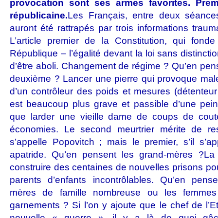
provocation sont ses armes favorites. Premiè
républicaine.
Les Français, entre deux séances
auront été rattrapés par trois informations trau
L’article premier de la Constitution, qui fond
République – l’égalité devant la loi sans distinctio
d’être aboli. Changement de régime ? Qu’en pens
deuxième ? Lancer une pierre qui provoque mal
d’un contrôleur des poids et mesures (détenteur 
est beaucoup plus grave et passible d’une pei
que larder une vieille dame de coups de cout
économies. Le second meurtrier mérite de res
s’appelle Popovitch ; mais le premier, s’il s’a
apatride. Qu’en pensent les grand-mères ?
La 
construire des centaines de nouvelles prisons po
parents d’enfants incontrôlables. Qu’en pense
mères de famille nombreuse ou les femmes
garnements ? Si l’on y ajoute que le chef de l’E
nouvelle « guerre », il y a là de quoi gâ