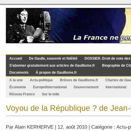
Accueil
De Gaulle, souvenir et fidélité
DOSSIER. Droit de vote des
S’abonner gratuitement aux articles de Gaullisme.fr
Biographie de Ch
Documents
À propos de Gaullisme.fr
A la une
Actu-politique
Brèves de Gaullisme.fr
Charles de Gau
Économie
Europe/International
Gouvernement
International
Réseau France
Sur la toile
Voyou de la République ? de Jean
Par
Alain KERHERVE
| 12. août 2010 | Catégorie :
Actu-p