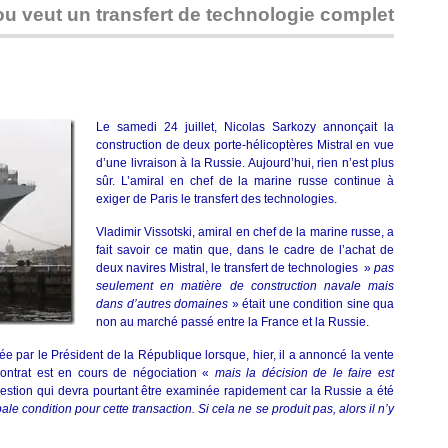
des
u veut un transfert de technologie complet
Mistral…
Le samedi 24 juillet, Nicolas Sarkozy annonçait la
construction de deux porte-hélicoptères Mistral en vue
d’une livraison à la Russie. Aujourd’hui, rien n’est plus
sûr. L’amiral en chef de la marine russe continue à
exiger de Paris le transfert des technologies.
Vladimir Vissotski, amiral en chef de la marine russe, a
fait savoir ce matin que, dans le cadre de l’achat de
deux navires Mistral, le transfert de technologies »
pas
seulement en matière de construction navale mais
dans d’autres domaines
» était une condition sine qua
non au marché passé entre la France et la Russie.
ée par le Président de la République lorsque, hier, il a annoncé la vente
ontrat est en cours de négociation «
mais la décision de le faire est
uestion qui devra pourtant être examinée rapidement car la Russie a été
le condition pour cette transaction. Si cela ne se produit pas, alors il n’y