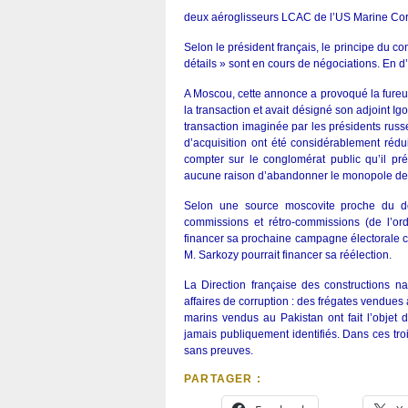
deux aéroglisseurs LCAC de l’US Marine Corps
Selon le président français, le principe du 
détails » sont en cours de négociations. En d’
A Moscou, cette annonce a provoqué la fureur
la transaction et avait désigné son adjoint Igo
transaction imaginée par les présidents russe 
d’acquisition ont été considérablement rédu
compter sur le conglomérat public qu’il
aucune raison d’abandonner le monopole des 
Selon une source moscovite proche du do
commissions et rétro-commissions (de l’or
financer sa prochaine campagne électorale co
M. Sarkozy pourrait financer sa réélection.
La Direction française des constructions 
affaires de corruption : des frégates vendues
marins vendus au Pakistan ont fait l’objet
jamais publiquement identifiés. Dans ces tro
sans preuves.
PARTAGER :