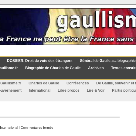
DOSSIER. Droit de vote des étrangers
Général de Gaulle, sa biographie
aullisme.fr
Biographie de Charles de Gaulle
Archives
Textes constit
Gaullisme.fr
Charles de Gaulle
Conférences
De Gaulle, souvenir et f
ouvernement
International
Libre propos
Lire & Voir
Partis politiq
sur
International
|
Commentaires fermés
Vente