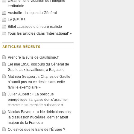
Ukraine : une violation de l’intégrité
territoriale
Australie : la leçon du Général
LA GIFLE !
Billet caustique d’un euro réaliste
Tous les articles dans 'International' »
ARTICLES RÉCENTS
Prendre la suite de Gaullisme.fr
1er mai 1950, discours du Général de
Gaulle aux travailleurs, à Bagatelle
Mathieu Geagea : « Charles de Gaulle
n’aurait pas eu ce destin sans cette
famille exemplaire »
Julien Aubert : « La politique
énergétique française doit s’assumer
comme instrument de puissance »
Nicolas Baverez : « Ne détricotons pas
la dissuasion nucléaire, dernier atout
majeur de la France »
Qu’est-ce que le traité de l’Élysée ?