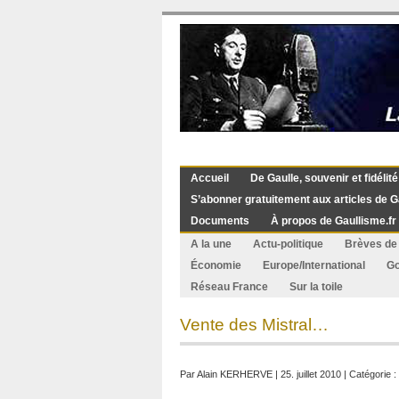
Accueil
De Gaulle, souvenir et fidélité
S’abonner gratuitement aux articles de G
Documents
À propos de Gaullisme.fr
A la une
Actu-politique
Brèves de 
Économie
Europe/International
G
Réseau France
Sur la toile
Vente des Mistral…
Par
Alain KERHERVE
| 25. juillet 2010 | Catégorie :