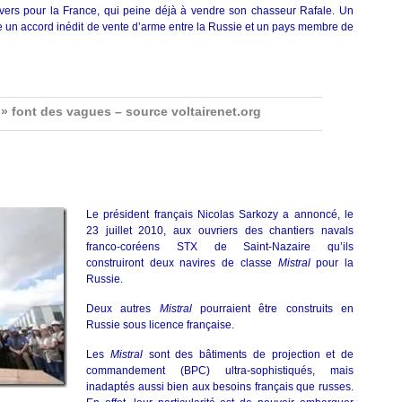
vers pour la France, qui peine déjà à vendre son chasseur Rafale. Un
e un accord inédit de vente d’arme entre la Russie et un pays membre de
 » font des vagues – source voltairenet.org
Le président français Nicolas Sarkozy a annoncé, le
23 juillet 2010, aux ouvriers des chantiers navals
franco-coréens STX de Saint-Nazaire qu’ils
construiront deux navires de classe
Mistral
pour la
Russie.
Deux autres
Mistral
pourraient être construits en
Russie sous licence française.
Les
Mistral
sont des bâtiments de projection et de
commandement (BPC) ultra-sophistiqués, mais
inadaptés aussi bien aux besoins français que russes.