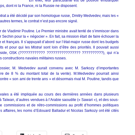
En effet, leur particularité est de pouvoir embarquer
, dont ni la France, ni la Russie ne disposent.
contrat a été décidé par son homologue russe, Dmitry Medvedev, mais les «
autres termes, le contrat n’est pas encore signé.
 de Vladimir Poutine. Le Premier ministre avait tenté de s’immiscer dans
r Sechin pour la « négocier ». En fait, sa mission était de faire échouer la
et français. Il s’appuyait d’abord sur l’état-major russe dont les budgets
its et pour qui les
Mistral
sont loin d’être des priorités. Il pouvait aussi
 préside, OSK (???????????? ???????????????? ??????????), qui n’a
constructions navales militaires russes.
ssier, M. Medvedev aurait convenu avec M. Sarkozy d’importantes
dre de 8 % du montant total de la vente). M.Medvedev pourrait ainsi
ntre « son ami de trente ans » et désormais rival M. Poutine, tandis que
navales a été impliquée au cours des dernières années dans plusieurs
 à Taïwan, d’autres vendues à l’Arabie saoudite (« Sawari »), et des sous-
 de commissions et de rétro-commissions au profit d’hommes politiques
is affaires, les noms d’Edouard Balladur et Nicolas Sarkozy ont été cités