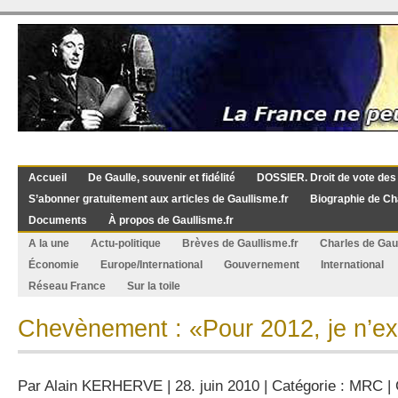
Accueil
De Gaulle, souvenir et fidélité
DOSSIER. Droit de vote des
S’abonner gratuitement aux articles de Gaullisme.fr
Biographie de Ch
Documents
À propos de Gaullisme.fr
A la une
Actu-politique
Brèves de Gaullisme.fr
Charles de Gau
Économie
Europe/International
Gouvernement
International
Réseau France
Sur la toile
Chevènement : «Pour 2012, je n’ex
Par
Alain KERHERVE
| 28. juin 2010 | Catégorie :
MRC
|