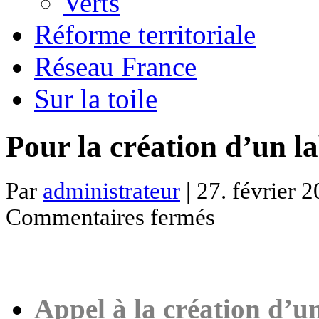
Verts
Réforme territoriale
Réseau France
Sur la toile
Pour la création d’un
Par
administrateur
| 27. février 2
sur
Commentaires fermés
Pour
la
création
d’un
label
“NON-
MINC”
Appel à la création d’un