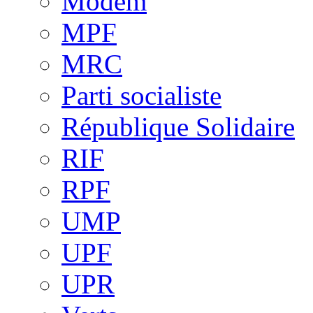
Modem
MPF
MRC
Parti socialiste
République Solidaire
RIF
RPF
UMP
UPF
UPR