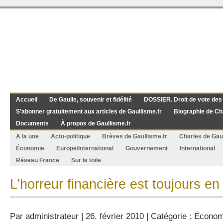
Accueil
De Gaulle, souvenir et fidélité
DOSSIER. Droit de vote des
S’abonner gratuitement aux articles de Gaullisme.fr
Biographie de Ch
Documents
À propos de Gaullisme.fr
A la une
Actu-politique
Brèves de Gaullisme.fr
Charles de Gau
Économie
Europe/International
Gouvernement
International
Réseau France
Sur la toile
L’horreur financière est toujours e
Par
administrateur
| 26. février 2010 | Catégorie :
Économ