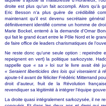
laquelle s’ajoute la maladresse d’Hortefeux, l’ou
droite est plus qu’un fait accompli. Alors qu’à ga
Eric Besson n’a plus guère de crédibilité com
maintenant qu’il est devenu secrétaire général 
définitivement identifié comme un homme de droit
Marie Bockel, enterré à la demande d’Omar Bo
qui fait le grand écart entre le Pôle Nord et le gr
de faire office de leaders charismatiques de l’ouv
Ne reste donc qu’une seule option : repeindre 
repeignent en vert) la politique sarkozyste. Hado
rappelle que
« sa »
loi sur le livre avait été
« Seraient liberticides des lois qui viseraient à r
ajoute-t-il avant de féliciter Frédéric Mitterrand po
droit d’auteur, fruit de la Révolution frança
revendiquer sa légitimité à intégrer l’équipe gouv
La droite quasi intégralement sarkozysée, il ne r
conquérir. Et dans les deux ans et demi qui re