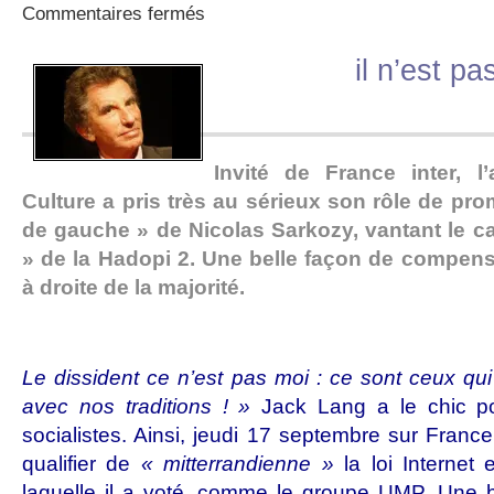
sur
Commentaires fermés
Jack
Lang:
il n’est p
si
avec
ça…
Invité de France inter, l
Culture a pris très au sérieux son rôle de pro
de gauche » de Nicolas Sarkozy, vantant le ca
» de la Hadopi 2. Une belle façon de compens
à droite de la majorité.
Le dissident ce n’est pas moi : ce sont ceux qui
avec nos traditions ! »
Jack Lang a le chic pou
socialistes. Ainsi, jeudi 17 septembre sur France 
qualifier de
« mitterrandienne »
la loi Internet 
laquelle il a voté, comme le groupe UMP. Une b