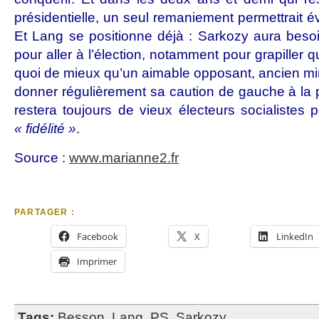
présidentielle, un seul remaniement permettrait év
Et Lang se positionne déjà : Sarkozy aura beso
pour aller à l’élection, notamment pour grapiller
quoi de mieux qu’un aimable opposant, ancien min
donner régulièrement sa caution de gauche à la pol
restera toujours de vieux électeurs socialistes 
« fidélité »
.
Source :
www.marianne2.fr
PARTAGER :
Facebook
X
LinkedIn
Imprimer
Tags:
Besson
,
Lang
,
PS
,
Sarkozy