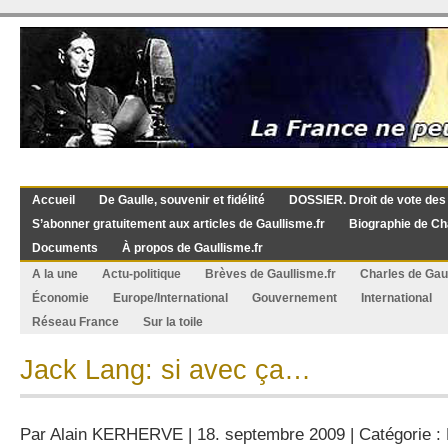
Accueil
De Gaulle, souvenir et fidélité
DOSSIER. Droit de vote des
S’abonner gratuitement aux articles de Gaullisme.fr
Biographie de Ch
Documents
À propos de Gaullisme.fr
A la une
Actu-politique
Brèves de Gaullisme.fr
Charles de Gau
Économie
Europe/International
Gouvernement
International
Réseau France
Sur la toile
Jack Lang: si avec ça…
Par
Alain KERHERVE
| 18. septembre 2009 | Catégorie :