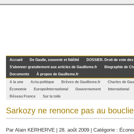
Accueil
De Gaulle, souvenir et fidélité
DOSSIER. Droit de vote des
S’abonner gratuitement aux articles de Gaullisme.fr
Biographie de Ch
Documents
À propos de Gaullisme.fr
A la une
Actu-politique
Brèves de Gaullisme.fr
Charles de Gau
Économie
Europe/International
Gouvernement
International
Réseau France
Sur la toile
Sarkozy ne renonce pas au bouclier
Par
Alain KERHERVE
| 28. août 2009 | Catégorie :
Écono