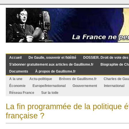
Accueil
De Gaulle, souvenir et fidélité
DOSSIER. Droit de vote des
S’abonner gratuitement aux articles de Gaullisme.fr
Biographie de Ch
Documents
À propos de Gaullisme.fr
A la une
Actu-politique
Brèves de Gaullisme.fr
Charles de Gau
Économie
Europe/International
Gouvernement
International
Réseau France
Sur la toile
La fin programmée de la politique 
française ?