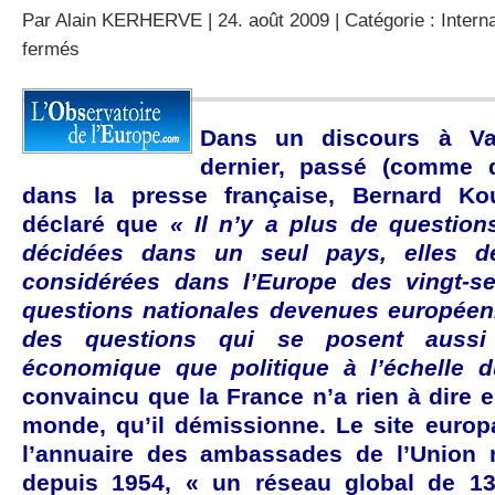
Par
Alain KERHERVE
| 24. août 2009 | Catégorie :
Intern
sur
fermés
La
fin
programmée
de
Dans un discours à Var
la
dernier, passé (comme d
politique
étrangère
dans la presse française, Bernard Ko
française
déclaré que
« Il n’y a plus de questions
?
décidées dans un seul pays, elles de
considérées dans l’Europe des vingt-
questions nationales devenues européen
des questions qui se posent aussi
économique que politique à l’échelle 
convaincu que la France n’a rien à dire 
monde, qu’il démissionne. Le site europa
l’annuaire des ambassades de l’Union r
depuis 1954, « un réseau global de 13