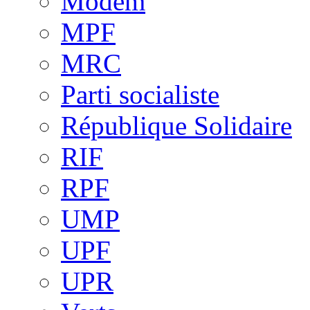
Modem
MPF
MRC
Parti socialiste
République Solidaire
RIF
RPF
UMP
UPF
UPR