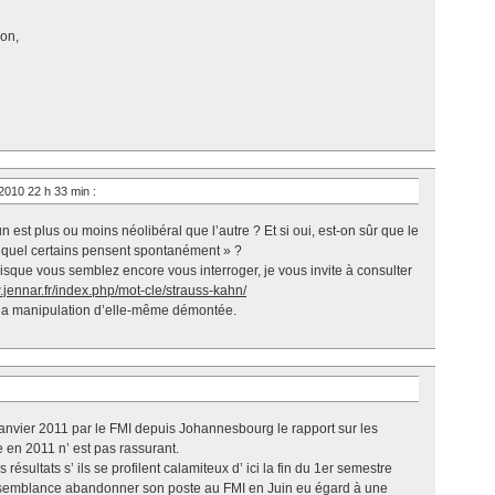
on,
2010 22 h 33 min
:
est plus ou moins néolibéral que l’autre ? Et si oui, est-on sûr que le
auquel certains pensent spontanément » ?
sque vous semblez encore vous interroger, je vous invite à consulter
.jennar.fr/index.php/mot-cle/strauss-kahn/
la manipulation d’elle-même démontée.
anvier 2011 par le FMI depuis Johannesbourg le rapport sur les
 en 2011 n’ est pas rassurant.
sultats s’ ils se profilent calamiteux d’ ici la fin du 1er semestre
isemblance abandonner son poste au FMI en Juin eu égard à une