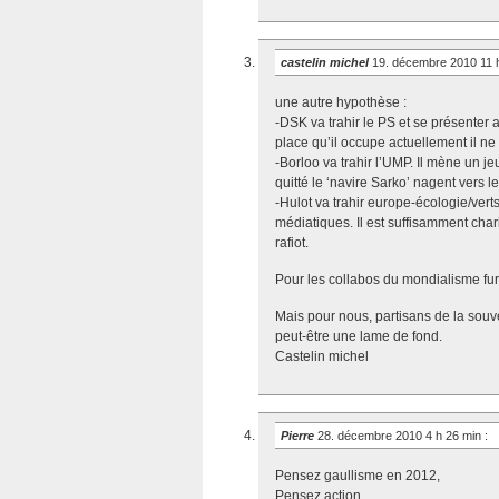
castelin michel
19. décembre 2010 11 
une autre hypothèse :
-DSK va trahir le PS et se présenter 
place qu’il occupe actuellement il ne
-Borloo va trahir l’UMP. Il mène un je
quitté le ‘navire Sarko’ nagent vers 
-Hulot va trahir europe-écologie/verts
médiatiques. Il est suffisamment cha
rafiot.
Pour les collabos du mondialisme furi
Mais pour nous, partisans de la sou
peut-être une lame de fond.
Castelin michel
Pierre
28. décembre 2010 4 h 26 min
:
Pensez gaullisme en 2012,
Pensez action,