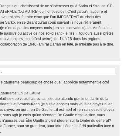
Français qui choisissent de ne s’intéresser qu’à Sarko et Strauss. CE
ALE (OU AUTRE) qui l’ont décidé!. C’est ça qu’il faut dire et
s avaient hésité entre ceux que l’on IMPOSERAIT au choix des
r Sarko, en se disant qu’au coup suivant ils nous refileraient
er (je n’en ai pas les moyens mais j’en suis convaincu): les Américains
ité passive ou active de nos soi-disant « élites », toujours aussi prêtes
trop volontiers, mais c’est avéré), de 14 à 18 dans les régions
collaboration de 1940 (amiral Darlan en tête, je n’hésite pas à le dire,
n
:
s le gaullisme beaucoup de chose que j’apprécie notamment le côté
gaullisme: un De Gaulle.
éfaitiste que vous il aurez sans doute attendu gentiment la fin de la
ésident » et Strauss-Kahn (je suis d’accord) mais vous ne croyez ni en
s croyez en qui …en De Gaulle…il est mort et j’en suis désolé croyez
r, sans agir je crois qu’on s’endort. De Gaulle c’est l’action, vous
 n’agissez pas.Être Gaulliste c’est pleurer sur la tombe du général?
a France, pour sa grandeur, pour faire céder l’intérêt particulier face à
…