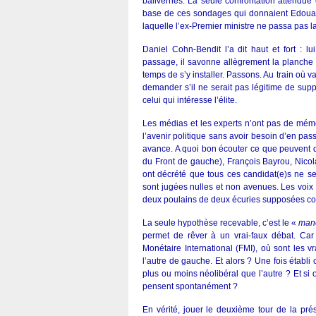
balivernes. La seule confrontation attendue 
base de ces sondages qui donnaient Edouard 
laquelle l’ex-Premier ministre ne passa pas la
Daniel Cohn-Bendit l’a dit haut et fort : 
passage, il savonne allègrement la planche
temps de s’y installer. Passons. Au train où
demander s’il ne serait pas légitime de supp
celui qui intéresse l’élite.
Les médias et les experts n’ont pas de mémo
l’avenir politique sans avoir besoin d’en pass
avance. A quoi bon écouter ce que peuvent 
du Front de gauche), François Bayrou, Nicol
ont décrété que tous ces candidat(e)s ne se
sont jugées nulles et non avenues. Les voix
deux poulains de deux écuries supposées co
La seule hypothèse recevable, c’est le «
man
permet de rêver à un vrai-faux débat. Car 
Monétaire International (FMI), où sont les vr
l’autre de gauche. Et alors ? Une fois établ
plus ou moins néolibéral que l’autre ? Et si 
pensent spontanément ?
En vérité, jouer le deuxième tour de la pré