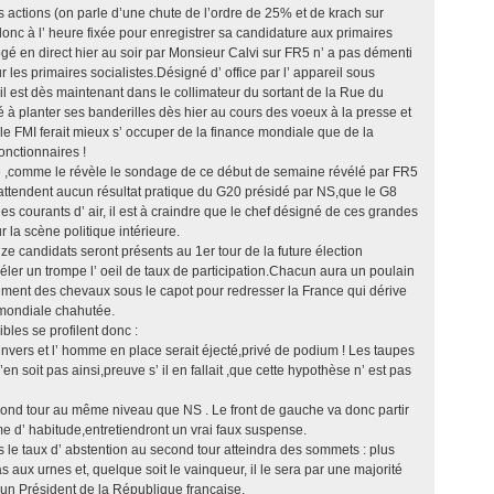
 actions (on parle d’une chute de l’ordre de 25% et de krach sur
 donc à l’ heure fixée pour enregistrer sa candidature aux primaires
ogé en direct hier au soir par Monsieur Calvi sur FR5 n’ a pas démenti
r les primaires socialistes.Désigné d’ office par l’ appareil sous
il est dès maintenant dans le collimateur du sortant de la Rue du
 planter ses banderilles dès hier au cours des voeux à la presse et
le FMI ferait mieux s’ occuper de la finance mondiale que de la
onctionnaires !
e ,comme le révèle le sondage de ce début de semaine révélé par FR5
 attendent aucun résultat pratique du G20 présidé par NS,que le G8
s courants d’ air, il est à craindre que le chef désigné de ces grandes
r la scène politique intérieure.
e candidats seront présents au 1er tour de la future élection
évéler un trompe l’ oeil de taux de participation.Chacun aura un poulain
raiment des chevaux sous le capot pour redresser la France qui dérive
mondiale chahutée.
bles se profilent donc :
envers et l’ homme en place serait éjecté,privé de podium ! Les taupes
’en soit pas ainsi,preuve s’ il en fallait ,que cette hypothèse n’ est pas
nd tour au même niveau que NS . Le front de gauche va donc partir
me d’ habitude,entretiendront un vrai faux suspense.
le taux d’ abstention au second tour atteindra des sommets : plus
s aux urnes et, quelque soit le vainqueur, il le sera par une majorité
 un Président de la République française.