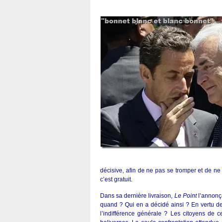
décisive, afin de ne pas se tromper et de ne
c’est gratuit.
Dans sa dernière livraison,
Le Point
l’annonça
quand ? Qui en a décidé ainsi ? En vertu de 
l’indifférence générale ? Les citoyens de c