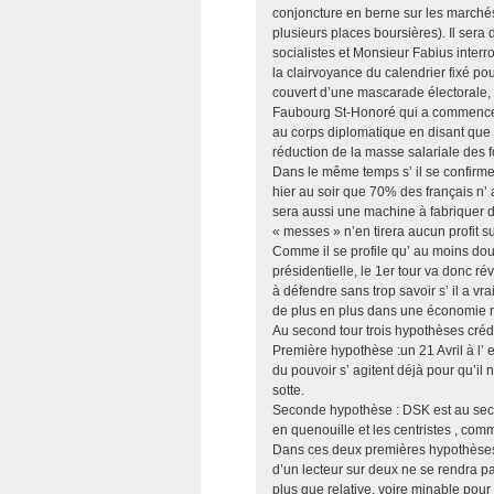
conjoncture en berne sur les marchés
plusieurs places boursières). Il sera
socialistes et Monsieur Fabius interr
la clairvoyance du calendrier fixé pou
couvert d’une mascarade électorale, 
Faubourg St-Honoré qui a commencé à
au corps diplomatique en disant que 
réduction de la masse salariale des f
Dans le même temps s’ il se confirm
hier au soir que 70% des français n’
sera aussi une machine à fabriquer de
« messes » n’en tirera aucun profit su
Comme il se profile qu’ au moins douz
présidentielle, le 1er tour va donc r
à défendre sans trop savoir s’ il a v
de plus en plus dans une économie 
Au second tour trois hypothèses crédi
Première hypothèse :un 21 Avril à l’ 
du pouvoir s’ agitent déjà pour qu’il n
sotte.
Seconde hypothèse : DSK est au seco
en quenouille et les centristes , com
Dans ces deux premières hypothèses 
d’un lecteur sur deux ne se rendra pa
plus que relative, voire minable pour