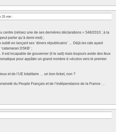
h 25 min
:
au centre (relisez une de ses dernières déclarations = S48/2010 ; à la
 peut parler qu’à demi-mot) ;
u subtil en lançant ses ‘diners républicains’ … Déjà les rats ayant
le ‘catamaran DSKB’ ;
. Il est incapable de gouverner (il le sait) mais toujours avide des feux
rismatique pour appâter un grand nombre d »écolos vers le premier
eux et de l’UE totalitaire … un bon ticket, non ?
veraineté du Peuple Français et de l’indépendance de la France …