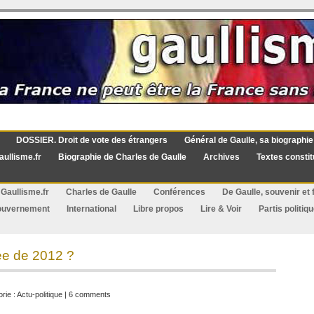
DOSSIER. Droit de vote des étrangers
Général de Gaulle, sa biographie
aullisme.fr
Biographie de Charles de Gaulle
Archives
Textes constit
Gaullisme.fr
Charles de Gaulle
Conférences
De Gaulle, souvenir et f
ouvernement
International
Libre propos
Lire & Voir
Partis politiq
gée de 2012 ?
rie :
Actu-politique
|
6 comments