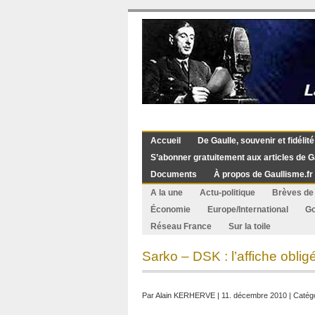
Accueil
De Gaulle, souvenir et fidélité
S’abonner gratuitement aux articles de G
Documents
À propos de Gaullisme.fr
A la une
Actu-politique
Brèves de 
Économie
Europe/International
G
Réseau France
Sur la toile
Sarko – DSK : l’affiche obli
Par
Alain KERHERVE
| 11. décembre 2010 | Catégo