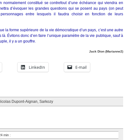
en normalement constitué se contrefout d’une échéance qui viendra en
mettra d’évoquer les grandes questions qui se posent au pays (on peut
x personnages entre lesquels il faudra choisir en fonction de leurs
itue la forme supérieure de la vie démocratique d’un pays, c’est une autre
 là. Évitons donc d’en faire l’unique paramètre de la vie publique, sauf à
uple, il y a un gouffre.
Jack Dion (Marianne2)
LinkedIn
E-mail
icolas Dupont-Aignan
,
Sarkozy
24 min
: