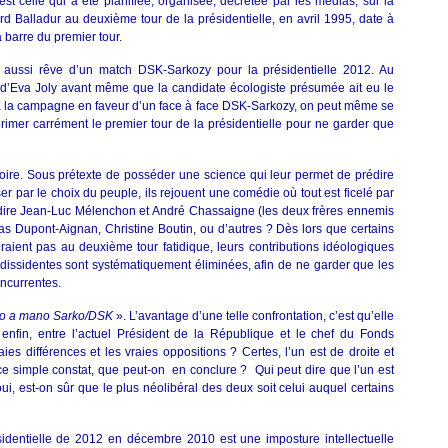
est celle qui a été planifiée, organisée, décrétée par les médias, sur la
Balladur au deuxième tour de la présidentielle, en avril 1995, date à
 barre du premier tour.
lui aussi rêve d’un match DSK-Sarkozy pour la présidentielle 2012. Au
 d’Eva Joly avant même que la candidate écologiste présumée ait eu le
 va la campagne en faveur d’un face à face DSK-Sarkozy, on peut même se
rimer carrément le premier tour de la présidentielle pour ne garder que
ire. Sous prétexte de posséder une science qui leur permet de prédire
er par le choix du peuple, ils rejouent une comédie où tout est ficelé par
dire Jean-Luc Mélenchon et André Chassaigne (les deux frères ennemis
as Dupont-Aignan, Christine Boutin, ou d’autres ? Dès lors que certains
raient pas au deuxième tour fatidique, leurs contributions idéologiques
 dissidentes sont systématiquement éliminées, afin de ne garder que les
ncurrentes.
o a mano Sarko/DSK
». L’avantage d’une telle confrontation, c’est qu’elle
enfin, entre l’actuel Président de la République et le chef du Fonds
aies différences et les vraies oppositions ? Certes, l’un est de droite et
i ce simple constat, que peut-on en conclure ? Qui peut dire que l’un est
oui, est-on sûr que le plus néolibéral des deux soit celui auquel certains
sidentielle de 2012 en décembre 2010 est une imposture intellectuelle