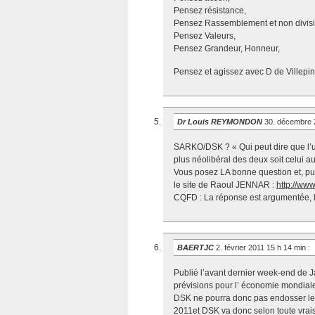
Pensez résistance,
Pensez Rassemblement et non divisi
Pensez Valeurs,
Pensez Grandeur, Honneur,
Pensez et agissez avec D de Villepin
Dr Louis REYMONDON
30. décembre 
SARKO/DSK ? « Qui peut dire que l’un 
plus néolibéral des deux soit celui 
Vous posez LA bonne question et, pui
le site de Raoul JENNAR :
http://www
CQFD : La réponse est argumentée, 
BAERTJC
2. février 2011 15 h 14 min
:
Publié l’avant dernier week-end de J
prévisions pour l’ économie mondiale
DSK ne pourra donc pas endosser les ré
2011et DSK va donc selon toute vra