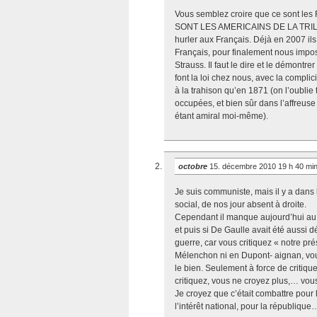
Vous semblez croire que ce sont les 
SONT LES AMERICAINS DE LA TRILATER
hurler aux Français. Déjà en 2007 il
Français, pour finalement nous impose
Strauss. Il faut le dire et le démontr
font la loi chez nous, avec la complic
à la trahison qu’en 1871 (on l’oublie 
occupées, et bien sûr dans l’affreuse 
étant amiral moi-même).
octobre
15. décembre 2010 19 h 40 mi
Je suis communiste, mais il y a dan
social, de nos jour absent à droite.
Cependant il manque aujourd’hui au 
et puis si De Gaulle avait été aussi d
guerre, car vous critiquez « notre pr
Mélenchon ni en Dupont- aignan, vou
le bien. Seulement à force de critique
critiquez, vous ne croyez plus,… vous
Je croyez que c’était combattre pour l
l’intérêt national, pour la république