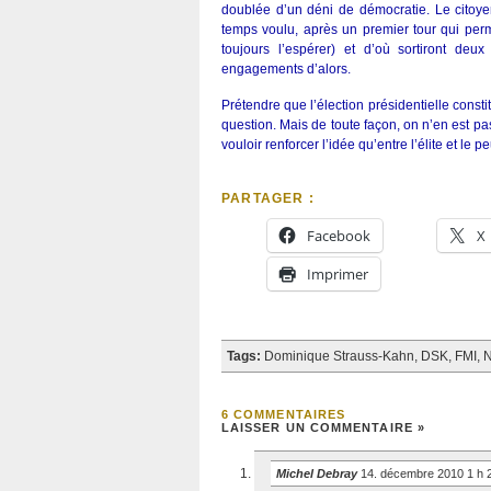
doublée d’un déni de démocratie. Le citoy
temps voulu, après un premier tour qui per
toujours l’espérer) et d’où sortiront deu
engagements d’alors.
Prétendre que l’élection présidentielle const
question. Mais de toute façon, on n’en est pas
vouloir renforcer l’idée qu’entre l’élite et le pe
PARTAGER :
Facebook
X
Imprimer
Tags:
Dominique Strauss-Kahn
,
DSK
,
FMI
,
N
6 COMMENTAIRES
LAISSER UN COMMENTAIRE »
Michel Debray
14. décembre 2010 1 h 