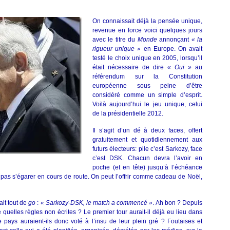
On connaissait déjà la pensée unique,
revenue en force voici quelques jours
avec le titre du
Monde
annonçant
« la
rigueur unique »
en Europe. On avait
testé le choix unique en 2005, lorsqu’il
était nécessaire de dire
« Oui »
au
référendum sur la Constitution
européenne sous peine d’être
considéré comme un simple d’esprit.
Voilà aujourd’hui le jeu unique, celui
de la présidentielle 2012.
Il s’agit d’un dé à deux faces, offert
gratuitement et quotidiennement aux
futurs électeurs: pile c’est Sarkozy, face
c’est DSK. Chacun devra l’avoir en
poche (et en tête) jusqu’à l’échéance
 pas s’égarer en cours de route. On peut l’offrir comme cadeau de Noël,
it tout de
go
:
« Sarkozy-DSK, le match a commencé »
. Ah bon ? Depuis
quelles règles non écrites ? Le premier tour aurait-il déjà eu lieu dans
e pays auraient-ils donc voté à l’insu de leur plein gré ? Foutaises et