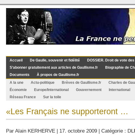
Accueil
De Gaulle, souvenir et fidélité
DOSSIER. Droit de vote des
S’abonner gratuitement aux articles de Gaullisme.fr
Biographie de Ch
Documents
À propos de Gaullisme.fr
A la une
Actu-politique
Brèves de Gaullisme.fr
Charles de Gau
Économie
Europe/International
Gouvernement
International
Réseau France
Sur la toile
«Les Français ne supporteront …
Par
Alain KERHERVE
| 17. octobre 2009 | Catégorie :
DL