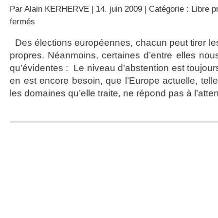
Par
Alain KERHERVE
| 14. juin 2009 | Catégorie :
Libre p
sur
fermés
Forgeons
ensemble
Des élections européennes, chacun peut tirer les
une
propres. Néanmoins, certaines d’entre elles no
force
gaulliste
qu’évidentes : Le niveau d’abstention est toujours t
en est encore besoin, que l’Europe actuelle, telle
les domaines qu’elle traite, ne répond pas à l’atte