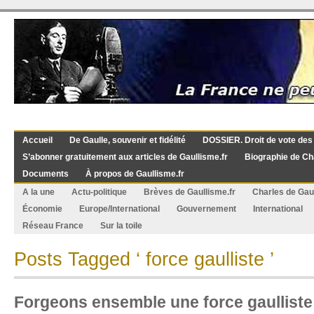
Accueil
De Gaulle, souvenir et fidélité
DOSSIER. Droit de vote des
S’abonner gratuitement aux articles de Gaullisme.fr
Biographie de Ch
Documents
À propos de Gaullisme.fr
A la une
Actu-politique
Brèves de Gaullisme.fr
Charles de Gau
Économie
Europe/International
Gouvernement
International
Réseau France
Sur la toile
Posts Tagged ‘ force gaulliste ’
Forgeons ensemble une force gaulliste