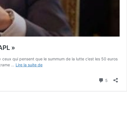
APL »
« ceux qui pensent que le summum de la lutte c’est les 50 euros
Macron
eltrame …
Lire la suite de
s’en
prend
Commenta
5
à
« ceux
qui
pensent
que
le
summum
de