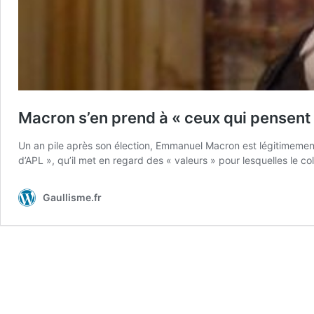
Macron s’en prend à « ceux qui pensent 
Un an pile après son élection, Emmanuel Macron est légitimement
d’APL », qu’il met en regard des « valeurs » pour lesquelles le c
Gaullisme.fr